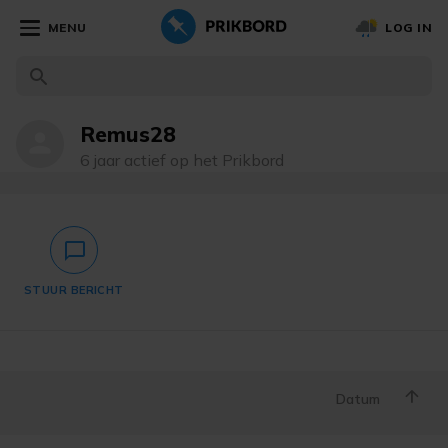
MENU
LOG IN
Remus28
person
6 jaar actief op het Prikbord
chat_bubble_outlined
STUUR BERICHT
Datum