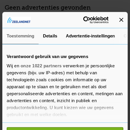
Geen advertenties gevonden
Deze adverteerder heeft op dit moment geen actieve
advertenties, kom later nog eens terug.
Toestemming
Details
Advertentie-instellingen
Ov
Verantwoord gebruik van uw gegevens
Wij en
onze 1022 partners
verwerken je persoonlijke
gegevens (bijv. uw IP-adres) met behulp van
technologieën zoals cookies om informatie op uw
apparaat op te slaan en te gebruiken met als doel
gepersonaliseerde advertenties en content, metingen aan
advertenties en content, inzicht in publiek en
productontwikkeling. U kunt kiezen wie uw gegevens
gebruikt en met welke doelen.
Als u het toestaat, willen we ook graag: