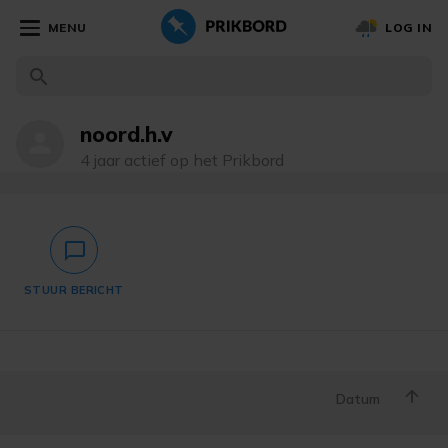
MENU
LOG IN
noord.h.v
person
4 jaar actief op het Prikbord
chat_bubble_outlined
STUUR BERICHT
Datum