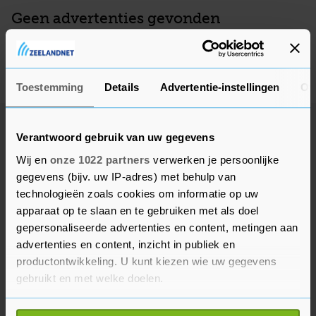
Geen advertenties gevonden
Deze adverteerder heeft op dit moment geen actieve
advertenties, kom later nog eens terug.
Toestemming
Details
Advertentie-instellingen
Ov
Verantwoord gebruik van uw gegevens
Wij en
onze 1022 partners
verwerken je persoonlijke
gegevens (bijv. uw IP-adres) met behulp van
technologieën zoals cookies om informatie op uw
apparaat op te slaan en te gebruiken met als doel
gepersonaliseerde advertenties en content, metingen aan
advertenties en content, inzicht in publiek en
productontwikkeling. U kunt kiezen wie uw gegevens
gebruikt en met welke doelen.
Als u het toestaat, willen we ook graag: