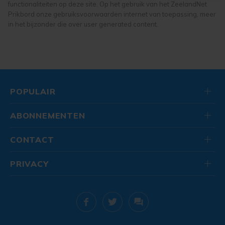
bezoek makkelijker en persoonlijker. Op
functionaliteiten op deze site. Op het gebruik van het ZeelandNet
onze cookiepagina kun je ons cookiebeleid bekijken en je
Prikbord onze gebruiksvoorwaarden internet van toepassing, meer
in het bijzonder die over user generated content.
gemaakte keuze altijd wijzigen of intrekken.
POPULAIR
ABONNEMENTEN
CONTACT
PRIVACY