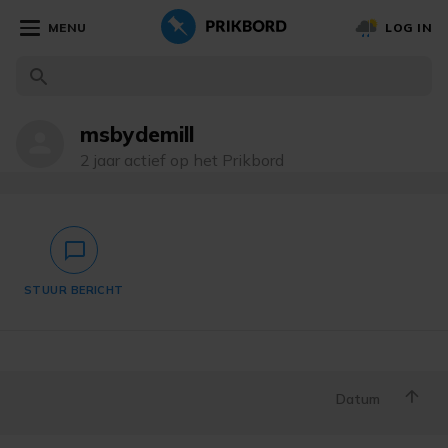
MENU
LOG IN
msbydemill
person
2 jaar actief op het Prikbord
chat_bubble_outlined
STUUR BERICHT
Datum