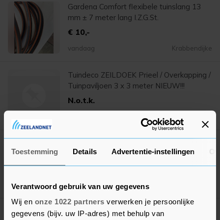
Gardena Comfort flexibele tuinslang 13
mm ± 7 meter lang I.Z.G.St.
€ 10,-
vandaag
Krabbendijke
Tuindeco ZEILDOEK Prieel / Overkapping /
Tuinpaviljoen 3 x 3 meter NIEUW!!!
N.o.t.k.
17 jul. '26
Krabbendijke
Batavus Snake 24" jongensfiets (
Toestemming
Details
Advertentie-instellingen
Ov
opknapper / sloop )
N.o.t.k.
20 mrt. '26
Krabbendijke
Verantwoord gebruik van uw gegevens
Wij en
onze 1022 partners
verwerken je persoonlijke
Deel deze lijst met je vrienden!
gegevens (bijv. uw IP-adres) met behulp van