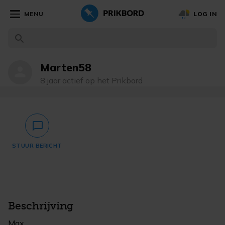
MENU
LOG IN
Marten58
person
8 jaar actief op het Prikbord
chat_bubble_outlined
STUUR BERICHT
Beschrijving
Max