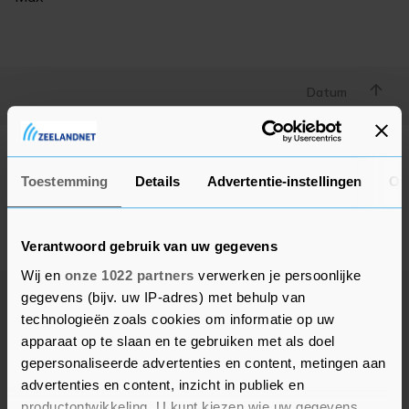
Datum
Geen advertenties gevonden
Toestemming
Details
Advertentie-instellingen
Ov
Deze adverteerder heeft op dit moment geen actieve
advertenties, kom later nog eens terug.
Verantwoord gebruik van uw gegevens
Wij en
onze 1022 partners
verwerken je persoonlijke
gegevens (bijv. uw IP-adres) met behulp van
technologieën zoals cookies om informatie op uw
apparaat op te slaan en te gebruiken met als doel
gepersonaliseerde advertenties en content, metingen aan
advertenties en content, inzicht in publiek en
productontwikkeling. U kunt kiezen wie uw gegevens