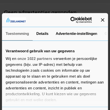
Geen advertenties gevonden
Deze adverteerder heeft op dit moment geen actieve
advertenties, kom later nog eens terug.
Toestemming
Details
Advertentie-instellingen
Ov
Verantwoord gebruik van uw gegevens
Wij en
onze 1022 partners
verwerken je persoonlijke
gegevens (bijv. uw IP-adres) met behulp van
technologieën zoals cookies om informatie op uw
apparaat op te slaan en te gebruiken met als doel
gepersonaliseerde advertenties en content, metingen aan
advertenties en content, inzicht in publiek en
productontwikkeling. U kunt kiezen wie uw gegevens
gebruikt en met welke doelen.