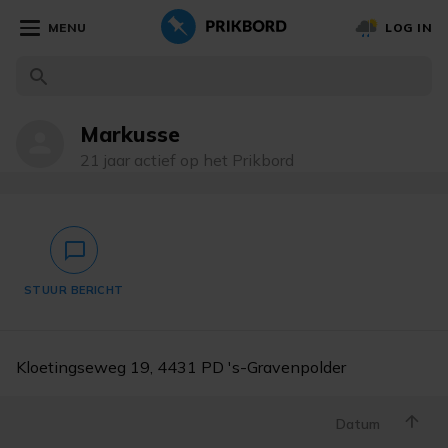
MENU
LOG IN
Markusse
person
21 jaar actief op het Prikbord
chat_bubble_outlined
STUUR BERICHT
Kloetingseweg 19, 4431 PD 's-Gravenpolder
Datum