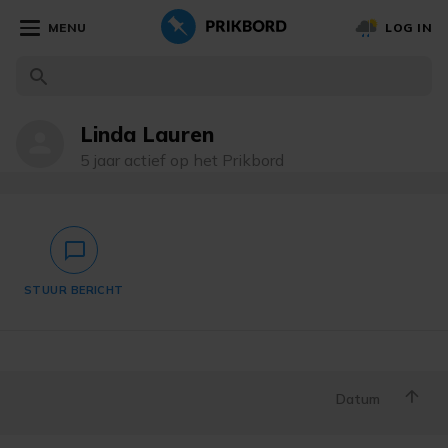
MENU
LOG IN
Linda Lauren
person
5 jaar actief op het Prikbord
chat_bubble_outlined
STUUR BERICHT
Datum