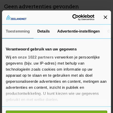
Geen advertenties gevonden
Deze adverteerder heeft op dit moment geen actieve
advertenties, kom later nog eens terug.
Toestemming
Details
Advertentie-instellingen
Ov
Verantwoord gebruik van uw gegevens
Wij en
onze 1022 partners
verwerken je persoonlijke
gegevens (bijv. uw IP-adres) met behulp van
technologieën zoals cookies om informatie op uw
apparaat op te slaan en te gebruiken met als doel
gepersonaliseerde advertenties en content, metingen aan
advertenties en content, inzicht in publiek en
productontwikkeling. U kunt kiezen wie uw gegevens
gebruikt en met welke doelen.
Als u het toestaat, willen we ook graag: