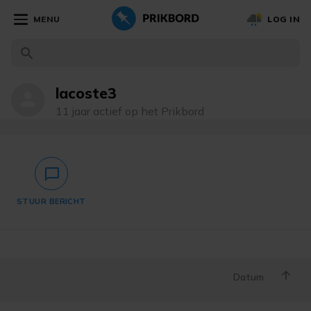
MENU
LOG IN
lacoste3
person
11 jaar actief op het Prikbord
chat_bubble_outlined
STUUR BERICHT
Datum