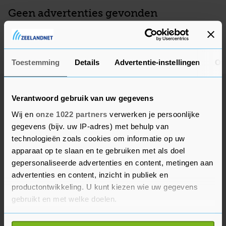
Geen advertenties gevonden
Deze adverteerder heeft op dit moment geen actieve
advertenties, kom later nog eens terug.
Toestemming
Details
Advertentie-instellingen
Ov
Verantwoord gebruik van uw gegevens
Wij en
onze 1022 partners
verwerken je persoonlijke
gegevens (bijv. uw IP-adres) met behulp van
technologieën zoals cookies om informatie op uw
apparaat op te slaan en te gebruiken met als doel
gepersonaliseerde advertenties en content, metingen aan
advertenties en content, inzicht in publiek en
productontwikkeling. U kunt kiezen wie uw gegevens
gebruikt en met welke doelen.
Als u het toestaat, willen we ook graag: