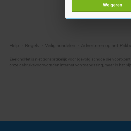
Lees meer over hoe uw perso
Weigeren
toestemming op elk moment wi
Met cookies werkt onze websi
ons cookiebeleid bekijken en 
Help
Regels
Veilig handelen
Adverteren
op het Prikb
ZeelandNet is niet aansprakelijk voor (gevolg)schade die voortkomt u
onze gebruiksvoorwaarden internet van toepassing, meer in het bij