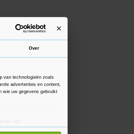
Over
p van technologieën zoals
erde advertenties en content,
en wie uw gegevens gebruikt
g kan zijn
erprinting)