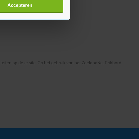
t
detailgedeelte
in. U kunt uw
Accepteren
p onze cookiepagina kun je
liteiten op deze site. Op het gebruik van het ZeelandNet Prikbord