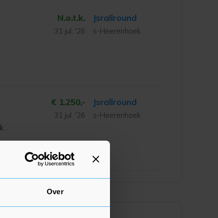
N.o.t.k.
Jsrallround
31 jul. '26
s-Heerenhoek
€ 1.250,-
Jsrallround
31 jul. '26
s-Heerenhoek
jke
Over