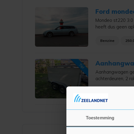
Ford mondeo
Mondeo st220 3.0 
heeft dus geen apk
rijd,schakelt en r
aangepaktOa motor
Benzine
250.
Aanhangwag
Aanhangwagen gesl
achterdeuren, 2 ro
staat
Toestemming