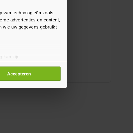
p van technologieën zoals
erde advertenties en content,
en wie uw gegevens gebruikt
g kan zijn
erprinting)
t
detailgedeelte
in. U kunt uw
Accepteren
p onze cookiepagina kun je