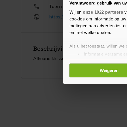
Verantwoord gebruik van u
phone_rounded
Toon nummer
Wij en
onze 1022 partners
v
public_rounded
https://www.jsr-allround.nl/
cookies om informatie op uw 
metingen aan advertenties en
en met welke doelen.
Als u het toestaat, willen we
Beschrijving
Informatie verzamelen
Allround klussenbedrijf/Aannemer
Uw apparaat identific
Lees meer over hoe uw perso
Weigeren
toestemming op elk moment wi
Met cookies werkt onze websi
ons cookiebeleid bekijken en 