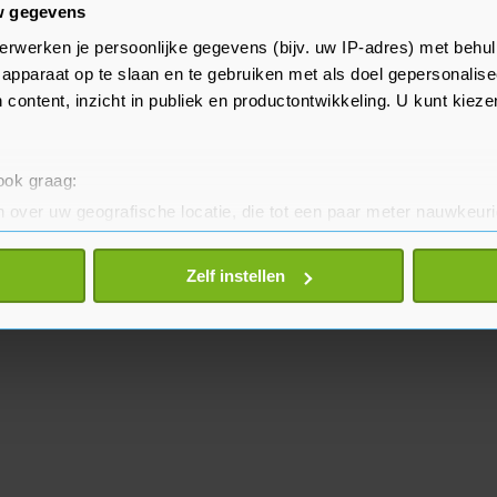
w gegevens
erwerken je persoonlijke gegevens (bijv. uw IP-adres) met behul
apparaat op te slaan en te gebruiken met als doel gepersonalise
 content, inzicht in publiek en productontwikkeling. U kunt kiez
 ook graag:
 over uw geografische locatie, die tot een paar meter nauwkeuri
eren door het actief te scannen op specifieke eigenschappen (fing
onlijke gegevens worden verwerkt en stel uw voorkeuren in he
Zelf instellen
jzigen of intrekken in de Cookieverklaring.
te beter en wordt jouw bezoek makkelijker en persoonlijker. O
je gemaakte keuze altijd wijzigen of intrekken.