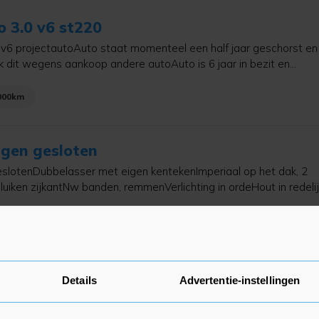
 3.0 v6 st220
v6 projectautoAuto staat momenteel een half jaar geschorst en
 dit wegens aankoop andere autoAuto is 6 jaar in bezit en
emtHij is door mij ex automonteur de afgelopen jaren al aardig
revisie gehadRadiateur en aircocondensor en pom...
000km
en gesloten
otenDubbelasser met eigen kentekenImperiaal op het dak, 2
lluiken zijkantNw banden, remmenVerlichting in ordeHout in redeli
Details
Advertentie-instellingen