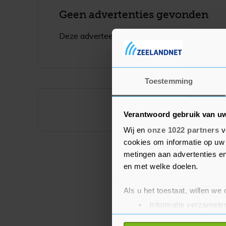
Geen advertenties gevonden
Deze adverteerder heeft op dit moment geen 
Toestemming
Verantwoord gebruik van u
Wij en
onze 1022 partners
v
cookies om informatie op uw 
metingen aan advertenties en
en met welke doelen.
Als u het toestaat, willen we
Informatie verzamelen
Uw apparaat identific