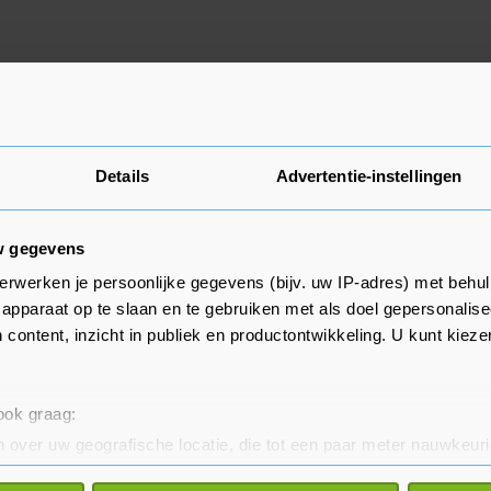
actieve advertenties, kom later nog eens terug.
Details
Advertentie-instellingen
w gegevens
erwerken je persoonlijke gegevens (bijv. uw IP-adres) met behul
apparaat op te slaan en te gebruiken met als doel gepersonalise
 content, inzicht in publiek en productontwikkeling. U kunt kiez
 ook graag:
 over uw geografische locatie, die tot een paar meter nauwkeuri
eren door het actief te scannen op specifieke eigenschappen (fing