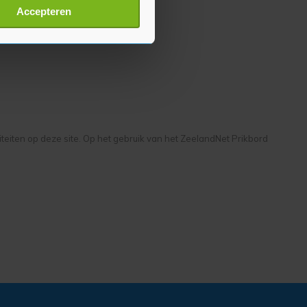
t
detailgedeelte
in. U kunt uw
Accepteren
p onze cookiepagina kun je
liteiten op deze site. Op het gebruik van het ZeelandNet Prikbord