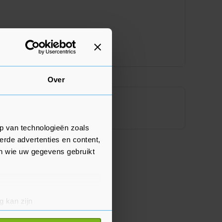
Over
p van technologieën zoals
erde advertenties en content,
en wie uw gegevens gebruikt
g kan zijn
erprinting)