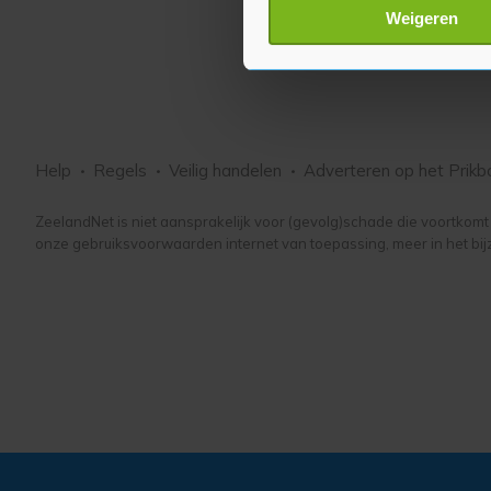
Lees meer over hoe uw perso
Weigeren
toestemming op elk moment wi
Met cookies werkt onze websi
ons cookiebeleid bekijken en 
Help
Regels
Veilig handelen
Adverteren
op het Prikb
ZeelandNet is niet aansprakelijk voor (gevolg)schade die voortkomt u
onze gebruiksvoorwaarden internet van toepassing, meer in het bij