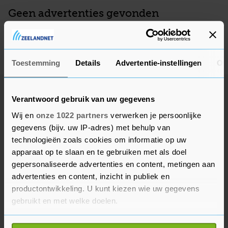
Geen advertenties gevonden
Deze adverteerder heeft op dit moment geen actieve
advertenties, kom later nog eens terug.
Toestemming
Details
Advertentie-instellingen
Ov
Verantwoord gebruik van uw gegevens
Wij en
onze 1022 partners
verwerken je persoonlijke
gegevens (bijv. uw IP-adres) met behulp van
technologieën zoals cookies om informatie op uw
apparaat op te slaan en te gebruiken met als doel
gepersonaliseerde advertenties en content, metingen aan
advertenties en content, inzicht in publiek en
productontwikkeling. U kunt kiezen wie uw gegevens
gebruikt en met welke doelen.
Als u het toestaat, willen we ook graag: