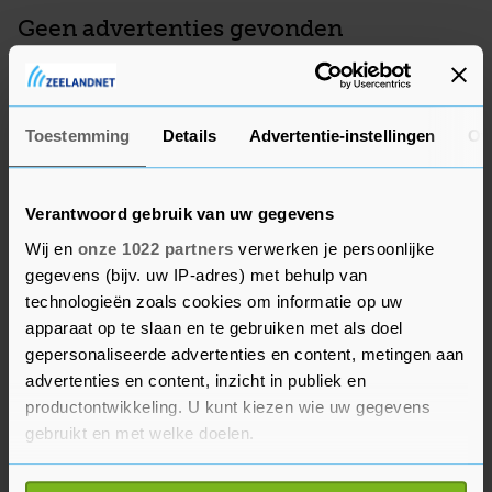
Geen advertenties gevonden
Deze adverteerder heeft op dit moment geen actieve
advertenties, kom later nog eens terug.
Toestemming
Details
Advertentie-instellingen
Ov
Verantwoord gebruik van uw gegevens
Wij en
onze 1022 partners
verwerken je persoonlijke
gegevens (bijv. uw IP-adres) met behulp van
technologieën zoals cookies om informatie op uw
apparaat op te slaan en te gebruiken met als doel
gepersonaliseerde advertenties en content, metingen aan
advertenties en content, inzicht in publiek en
productontwikkeling. U kunt kiezen wie uw gegevens
gebruikt en met welke doelen.
Als u het toestaat, willen we ook graag: