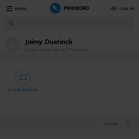
MENU
LOG IN
Jaimy Duerinck
person
5 jaar actief op het Prikbord
chat_bubble_outlined
STUUR BERICHT
Datum