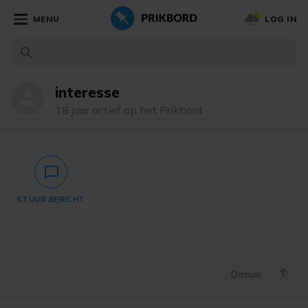
MENU
LOG IN
interesse
person
18 jaar actief op het Prikbord
chat_bubble_outlined
STUUR BERICHT
Datum