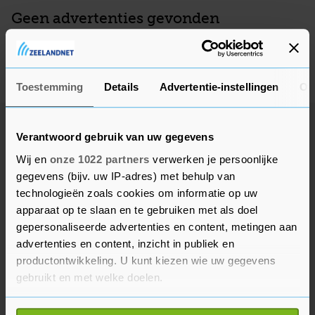
Geen advertenties gevonden
Deze adverteerder heeft op dit moment geen actieve
advertenties, kom later nog eens terug.
Toestemming
Details
Advertentie-instellingen
Ov
Verantwoord gebruik van uw gegevens
Wij en
onze 1022 partners
verwerken je persoonlijke
gegevens (bijv. uw IP-adres) met behulp van
technologieën zoals cookies om informatie op uw
apparaat op te slaan en te gebruiken met als doel
gepersonaliseerde advertenties en content, metingen aan
advertenties en content, inzicht in publiek en
productontwikkeling. U kunt kiezen wie uw gegevens
gebruikt en met welke doelen.
Als u het toestaat, willen we ook graag: