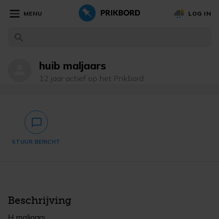
MENU
LOG IN
huib maljaars
person
12 jaar actief op het Prikbord
chat_bubble_outlined
STUUR BERICHT
Beschrijving
H maljaars