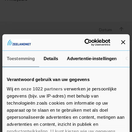
Datum
Geen advertenties gevonden
Toestemming
Details
Advertentie-instellingen
Ov
Deze adverteerder heeft op dit moment geen actieve
advertenties, kom later nog eens terug.
Verantwoord gebruik van uw gegevens
Wij en
onze 1022 partners
verwerken je persoonlijke
gegevens (bijv. uw IP-adres) met behulp van
technologieën zoals cookies om informatie op uw
apparaat op te slaan en te gebruiken met als doel
gepersonaliseerde advertenties en content, metingen aan
advertenties en content, inzicht in publiek en
productontwikkeling. U kunt kiezen wie uw gegevens