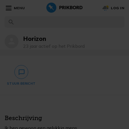
MENU
LOG IN
Horizon
person
23 jaar actief op het Prikbord
chat_bubble_outlined
STUUR BERICHT
Beschrijving
Ik ben gewoon een gelukkig mens