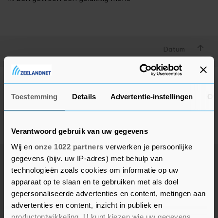
Datum
Geen advertenties gevonden
Toestemming
Details
Advertentie-instellingen
Ov
Deze adverteerder heeft op dit moment geen actieve
advertenties, kom later nog eens terug.
Verantwoord gebruik van uw gegevens
Wij en
onze 1022 partners
verwerken je persoonlijke
gegevens (bijv. uw IP-adres) met behulp van
technologieën zoals cookies om informatie op uw
apparaat op te slaan en te gebruiken met als doel
gepersonaliseerde advertenties en content, metingen aan
advertenties en content, inzicht in publiek en
productontwikkeling. U kunt kiezen wie uw gegevens