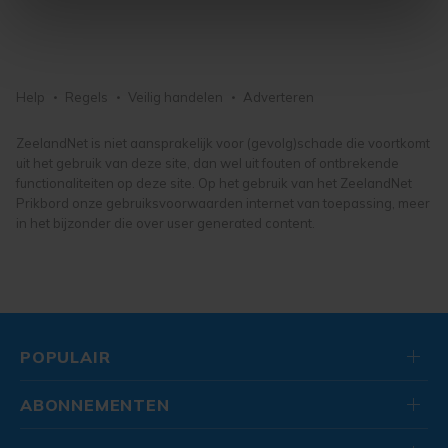
intrekken in de Cookieverklaring.
Met cookies werkt onze website beter en wordt jouw
bezoek makkelijker en persoonlijker. Op
Help
Regels
Veilig handelen
Adverteren
onze cookiepagina kun je ons cookiebeleid bekijken en je
gemaakte keuze altijd wijzigen of intrekken.
ZeelandNet is niet aansprakelijk voor (gevolg)schade die voortkomt
uit het gebruik van deze site, dan wel uit fouten of ontbrekende
functionaliteiten op deze site. Op het gebruik van het ZeelandNet
Prikbord onze gebruiksvoorwaarden internet van toepassing, meer
in het bijzonder die over user generated content.
POPULAIR
ABONNEMENTEN