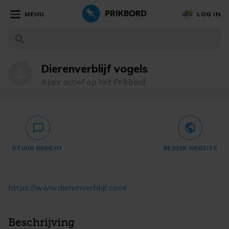
MENU
LOG IN
Dierenverblijf vogels
person
4 jaar actief op het Prikbord
public
chat_bubble_outlined
STUUR BERICHT
BEZOEK WEBSITE
https://www.dierenverblijf.com/
Beschrijving