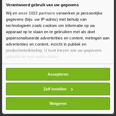
4-4 harlekijn kwartels
Verantwoord gebruik van uw gegevens
N.v.t.
Wij en
onze 1022 partners
verwerken je persoonlijke
gegevens (bijv. uw IP-adres) met behulp van
technologieën zoals cookies om informatie op uw
22 jul. '26
Kruiningen
apparaat op te slaan en te gebruiken met als doel
gepersonaliseerde advertenties en content, metingen aan
Deel deze lijst met je vrienden!
advertenties en content, inzicht in publiek en
productontwikkeling. U kunt kiezen wie uw gegevens
gebruikt en met welke doelen.
Als u het toestaat, willen we ook graag:
Accepteren
Informatie verzamelen over uw geografische
locatie, die tot een paar meter nauwkeurig kan zijn
Uw apparaat identificeren door het actief te
Zelf instellen
scannen op specifieke eigenschappen (fingerprinting)
Lees meer over hoe uw persoonlijke gegevens worden
Weigeren
verwerkt en stel uw voorkeuren in het
detailgedeelte
in.
U kunt uw toestemming op elk moment wijzigen of