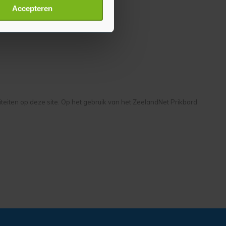
t
detailgedeelte
in. U kunt uw
Accepteren
p onze cookiepagina kun je
liteiten op deze site. Op het gebruik van het ZeelandNet Prikbord