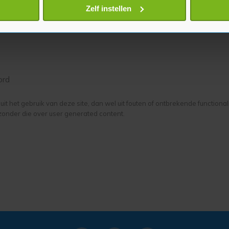
onlijke gegevens worden verwerkt en stel uw voorkeuren in he
Zelf instellen
jzigen of intrekken in de Cookieverklaring.
te beter en wordt jouw bezoek makkelijker en persoonlijker. O
je gemaakte keuze altijd wijzigen of intrekken.
ord
it het gebruik van deze site, dan wel uit fouten of ontbrekende functiona
zonder die over user generated content.