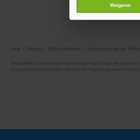
Lees meer over hoe uw perso
Weigeren
toestemming op elk moment wi
Met cookies werkt onze websi
ons cookiebeleid bekijken en 
Help
Regels
Veilig handelen
Adverteren
op het Prikb
ZeelandNet is niet aansprakelijk voor (gevolg)schade die voortkomt u
onze gebruiksvoorwaarden internet van toepassing, meer in het bij