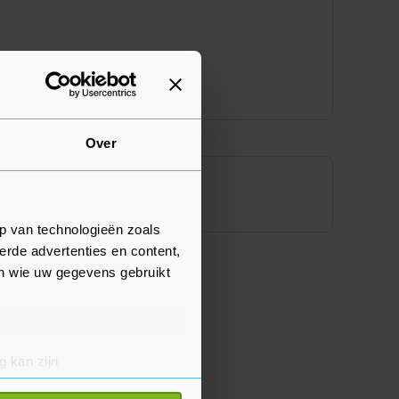
Over
p van technologieën zoals
erde advertenties en content,
en wie uw gegevens gebruikt
g kan zijn
erprinting)