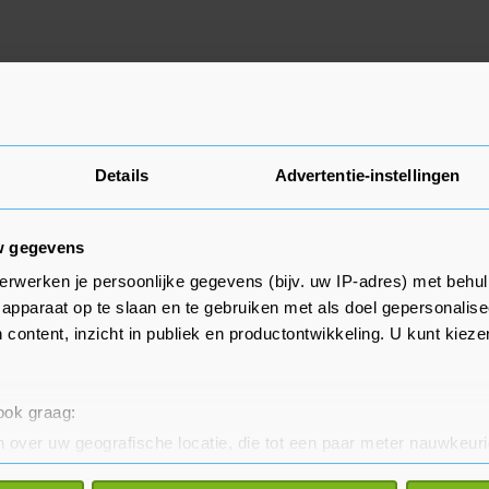
actieve advertenties, kom later nog eens terug.
Details
Advertentie-instellingen
w gegevens
erwerken je persoonlijke gegevens (bijv. uw IP-adres) met behul
apparaat op te slaan en te gebruiken met als doel gepersonalise
 content, inzicht in publiek en productontwikkeling. U kunt kiez
 ook graag:
 over uw geografische locatie, die tot een paar meter nauwkeuri
eren door het actief te scannen op specifieke eigenschappen (fing