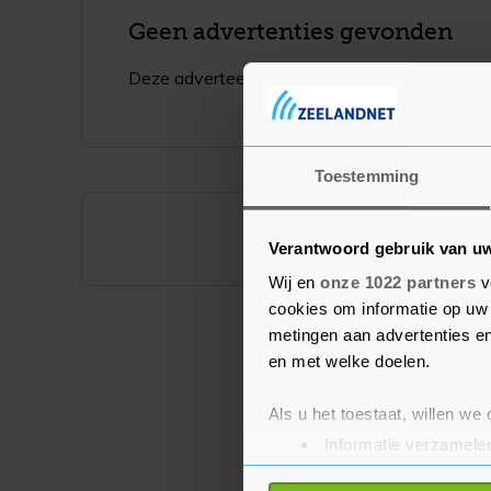
Geen advertenties gevonden
Deze adverteerder heeft op dit moment geen 
Toestemming
Verantwoord gebruik van u
Wij en
onze 1022 partners
v
cookies om informatie op uw 
metingen aan advertenties en
en met welke doelen.
Als u het toestaat, willen we
Informatie verzamelen
Uw apparaat identific