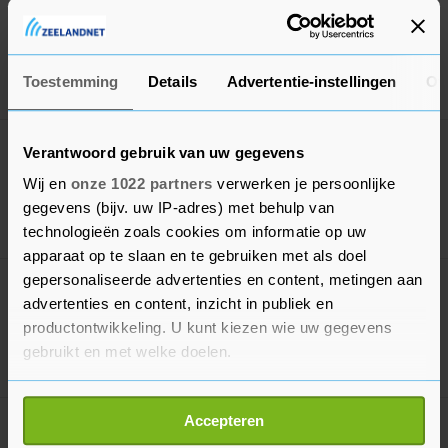
Mooi compleet aquarium
N.o.t.k.
Toestemming
Details
Advertentie-instellingen
Ov
5 aug. '26
Goes
Poecilia Mexicana
Verantwoord gebruik van uw gegevens
N.o.t.k.
Wij en
onze 1022 partners
verwerken je persoonlijke
gegevens (bijv. uw IP-adres) met behulp van
29 jul. '26
Goes
technologieën zoals cookies om informatie op uw
apparaat op te slaan en te gebruiken met als doel
gepersonaliseerde advertenties en content, metingen aan
Schoenen nieuwe Clarks
advertenties en content, inzicht in publiek en
€ 75,-
productontwikkeling. U kunt kiezen wie uw gegevens
gebruikt en met welke doelen.
26 jul. '26
Goes
Als u het toestaat, willen we ook graag:
Accepteren
Deel deze lijst met je vrienden!
Informatie verzamelen over uw geografische