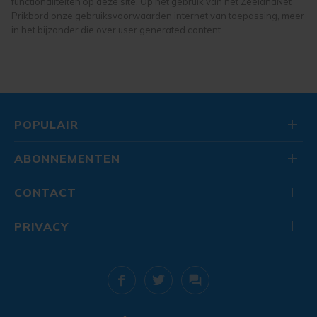
functionaliteiten op deze site. Op het gebruik van het ZeelandNet
Prikbord onze gebruiksvoorwaarden internet van toepassing, meer
in het bijzonder die over user generated content.
POPULAIR
ABONNEMENTEN
CONTACT
PRIVACY