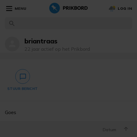
MENU
LOG IN
briantraas
person
22 jaar actief op het Prikbord
chat_bubble_outlined
STUUR BERICHT
Goes
Datum