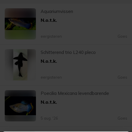
Aquariumvissen
N.o.t.k.
eergisteren
Goes
Schitterend trio L240 pleco
N.o.t.k.
eergisteren
Goes
Poecilia Mexicana levendbarende
N.o.t.k.
5 aug. '26
Goes