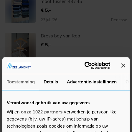
maat tussen 43 / 45
€ 5,-
23 jul. '26
Renesse
Dress boy van Ikea
€ 5,-
23 jul. '26
Renesse
Silverstar zomerdekbed wit 200 x 200 cm.
Toestemming
Details
Advertentie-instellingen
Ov
€ 5,-
23 jul. '26
Renesse
Verantwoord gebruik van uw gegevens
Wij en
onze 1022 partners
verwerken je persoonlijke
Happybed wasbaar all season dekbed /
gegevens (bijv. uw IP-adres) met behulp van
teddy plush / taupe.
technologieën zoals cookies om informatie op uw