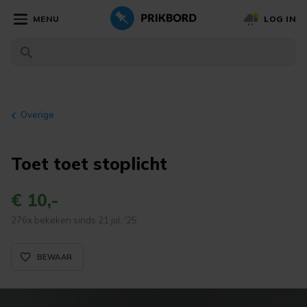
MENU
LOG IN
Overige
Toet toet stoplicht
€ 10,-
276x bekeken sinds 21 jul. '25
favorite_border_rounded
BEWAAR