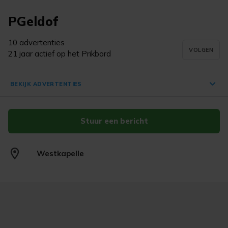
PGeldof
10 advertenties
VOLGEN
21 jaar actief op het Prikbord
BEKIJK ADVERTENTIES
Stuur een bericht
Toet toet stoplicht
€ 10,-
Westkapelle
Westkapelle
22 jul. '25
Toet toet brandweerkazerne
€ 10,-
Westkapelle
22 jul. '25