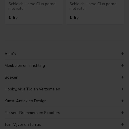
Schleich Horse Club paard
Schleich Horse Club paard
met ruiter
met ruiter
€ 5,-
€ 5,-
Auto's
volkswagen
Meubelen en Inrichting
ford
decoratie
Boeken
peugeot
serviezen en serviesgoed
zeeuwse boeken
renault
Hobby, Vrije Tijd en Verzamelen
stoelen
overige boeken
auto's
verzamelen
tafels
Kunst, Antiek en Design
romans en literatuur
elektronica
meubelen en inrichting
curiosa en brocante
kinderboeken
Fietsen, Brommers en Scooters
koken en bakken
schilderijen
boeken
elektrische fietsen
kaarten maken en knutselen
Tuin, Vijver en Terras
antiek