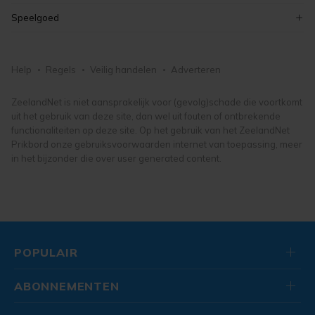
fietsonderdelen- en accessoires
hobby, vrije tijd en verzamelen
tuinmeubelen
vintage
Speelgoed
damesfietsen
tuindecoratie
kunst, antiek en design
puzzels
herenfietsen
bloemen en planten
lego en duplo
fietsen, brommers en scooters
Help
Regels
Veilig handelen
Adverteren
tuingereedschap
knuffels en poppen
tuin, vijver en terras
buitenspeelgoed
ZeelandNet is niet aansprakelijk voor (gevolg)schade die voortkomt
uit het gebruik van deze site, dan wel uit fouten of ontbrekende
speelgoed
functionaliteiten op deze site. Op het gebruik van het ZeelandNet
Prikbord onze gebruiksvoorwaarden internet van toepassing, meer
in het bijzonder die over user generated content.
POPULAIR
ABONNEMENTEN