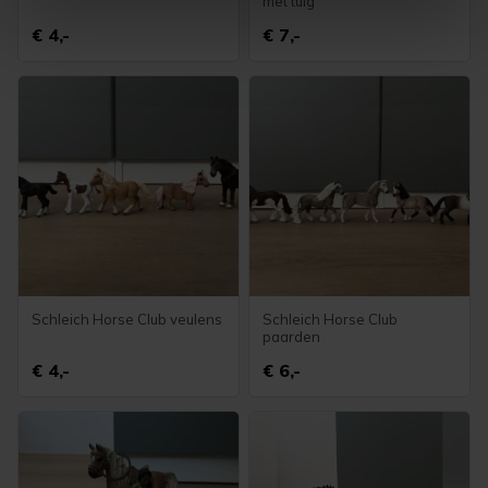
met tuig
intrekken in de Cookieverklaring.
€ 4,-
€ 7,-
Met cookies werkt onze website beter en wordt jouw
bezoek makkelijker en persoonlijker. Op
onze cookiepagina kun je ons cookiebeleid bekijken en je
gemaakte keuze altijd wijzigen of intrekken.
Schleich Horse Club veulens
Schleich Horse Club
paarden
€ 4,-
€ 6,-