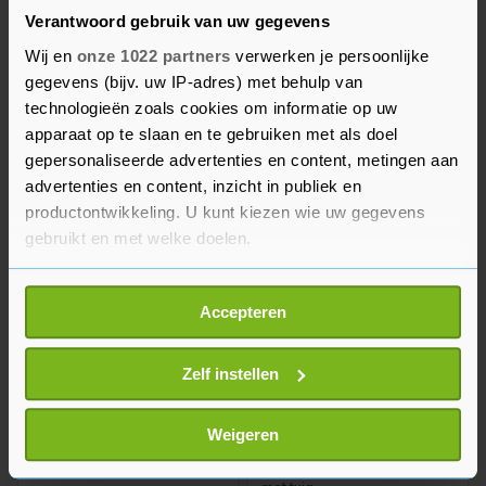
Verantwoord gebruik van uw gegevens
BEKIJK MEER ADVERTENTIES
Wij en
onze 1022 partners
verwerken je persoonlijke
gegevens (bijv. uw IP-adres) met behulp van
technologieën zoals cookies om informatie op uw
apparaat op te slaan en te gebruiken met als doel
Star Wars maskers
Meubeltjes vintage
poppenhuis 60-80
gepersonaliseerde advertenties en content, metingen aan
€ 15,-
N.o.t.k.
advertenties en content, inzicht in publiek en
productontwikkeling. U kunt kiezen wie uw gegevens
gebruikt en met welke doelen.
Als u het toestaat, willen we ook graag:
Accepteren
Informatie verzamelen over uw geografische
locatie, die tot een paar meter nauwkeurig kan zijn
Uw apparaat identificeren door het actief te
Zelf instellen
scannen op specifieke eigenschappen (fingerprinting)
Lees meer over hoe uw persoonlijke gegevens worden
Weigeren
verwerkt en stel uw voorkeuren in het
detailgedeelte
in.
Schleich Horse Club hekje
Schleich Horse Club paard
U kunt uw toestemming op elk moment wijzigen of