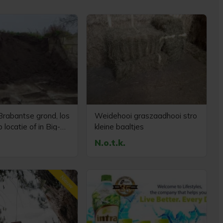
Brabantse grond, los
Weidehooi graszaadhooi stro
 locatie of in Big-
kleine baaltjes
N.o.t.k.