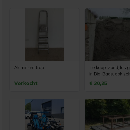
Aluminium trap
Te koop: Zand, los g
in Big-Bags, ook zelf
halen
Verkocht
€ 30,25