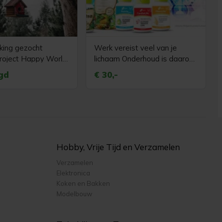
king gezocht
Werk vereist veel van je
roject Happy World
lichaam Onderhoud is daarom
nodig !!
gd
€ 30,-
Hobby, Vrije Tijd en Verzamelen
Verzamelen
Elektronica
Koken en Bakken
Modelbouw