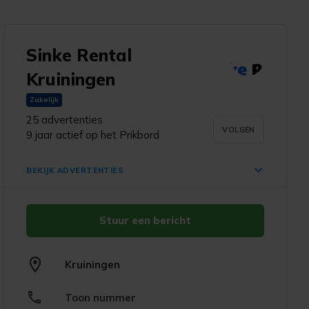
Sinke Rental
d
Kruiningen
Zakelijk
25 advertenties
VOLGEN
9 jaar actief op het Prikbord
BEKIJK ADVERTENTIES
Stuur een bericht
Houtsnippers
€ 25,-
Kruiningen
Kruiningen
21 apr. '26
Toon nummer