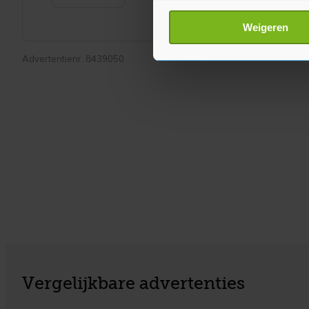
Uw apparaat identific
Lees meer over hoe uw perso
Weigeren
toestemming op elk moment wi
Advertentienr. 8439050
Met cookies werkt onze websi
ons cookiebeleid bekijken en 
Vergelijkbare advertenties