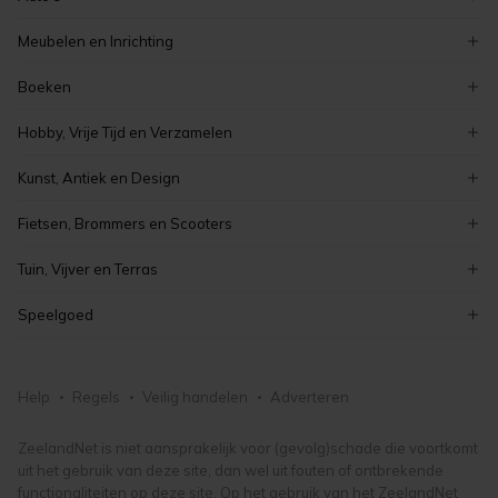
volkswagen
Meubelen en Inrichting
ford
decoratie
Boeken
peugeot
serviezen en serviesgoed
zeeuwse boeken
renault
Hobby, Vrije Tijd en Verzamelen
stoelen
romans en literatuur
auto's
verzamelen
tafels
Kunst, Antiek en Design
overige boeken
elektronica
meubelen en inrichting
curiosa en brocante
kinderboeken
Fietsen, Brommers en Scooters
koken en bakken
schilderijen
boeken
elektrische fietsen
kaarten maken en knutselen
Tuin, Vijver en Terras
antiek
fietsonderdelen- en accessoires
hobby, vrije tijd en verzamelen
tuinmeubelen
vintage
Speelgoed
damesfietsen
tuindecoratie
kunst, antiek en design
puzzels
herenfietsen
bloemen en planten
lego en duplo
fietsen, brommers en scooters
Help
Regels
Veilig handelen
Adverteren
tuingereedschap
knuffels en poppen
tuin, vijver en terras
buitenspeelgoed
ZeelandNet is niet aansprakelijk voor (gevolg)schade die voortkomt
uit het gebruik van deze site, dan wel uit fouten of ontbrekende
speelgoed
functionaliteiten op deze site. Op het gebruik van het ZeelandNet