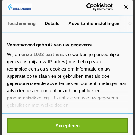
Rieten Mand.
N.o.t.k.
Breskens
26 okt. '24
Toestemming
Details
Advertentie-instellingen
Ov
Vergelijkbare advertenties
Verantwoord gebruik van uw gegevens
Groot aantal spreuktegels.
Wij en
onze 1022 partners
verwerken je persoonlijke
N.o.t.k.
gegevens (bijv. uw IP-adres) met behulp van
Breskens
26 okt. '24
technologieën zoals cookies om informatie op uw
apparaat op te slaan en te gebruiken met als doel
gepersonaliseerde advertenties en content, metingen aan
BEKIJK MEER ADVERTENTIES
advertenties en content, inzicht in publiek en
productontwikkeling. U kunt kiezen wie uw gegevens
gebruikt en met welke doelen.
Rommelroutelewedorp
3 Pathe bioscoopkaarten
Als u het toestaat, willen we ook graag:
Accepteren
Informatie verzamelen over uw geografische
€ 0,00
€ 22,50