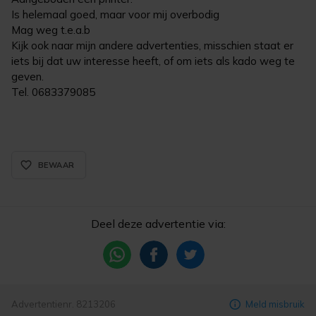
Is helemaal goed, maar voor mij overbodig
Mag weg t.e.a.b
Kijk ook naar mijn andere advertenties, misschien staat er
iets bij dat uw interesse heeft, of om iets als kado weg te
geven.
Tel. 0683379085
favorite_border_rounded
BEWAAR
Deel deze advertentie via:
Advertentienr. 8213206
Meld misbruik