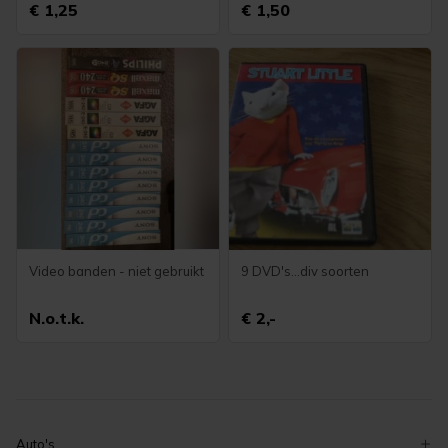
€ 1,25
€ 1,50
Video banden - niet gebruikt
9 DVD's...div soorten
N.o.t.k.
€ 2,-
Auto's