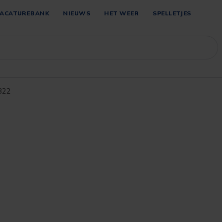
ACATUREBANK
NIEUWS
HET WEER
SPELLETJES
322