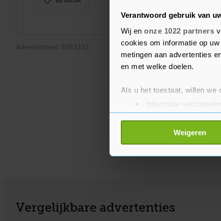
favorite_border_rounded
BEWAAR
Verantwoord gebruik van u
Wij en
onze 1022 partners
v
cookies om informatie op uw 
Advertentienr. 8353322
metingen aan advertenties en
en met welke doelen.
Als u het toestaat, willen we
Informatie verzamelen
Uw apparaat identific
Lees meer over hoe uw perso
Weigeren
toestemming op elk moment wi
Met cookies werkt onze websi
ons cookiebeleid bekijken en 
Vergelijkbare advertenties