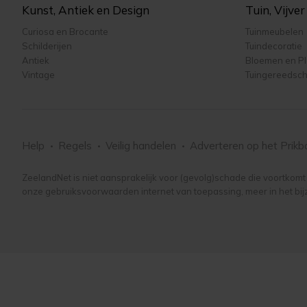
Kunst, Antiek en Design
Tuin, Vijve
Curiosa en Brocante
Tuinmeubelen
Schilderijen
Tuindecoratie
Antiek
Bloemen en P
Vintage
Tuingereedsc
Help
Regels
Veilig handelen
Adverteren
op het Prikb
ZeelandNet is niet aansprakelijk voor (gevolg)schade die voortkomt u
onze gebruiksvoorwaarden internet van toepassing, meer in het bij