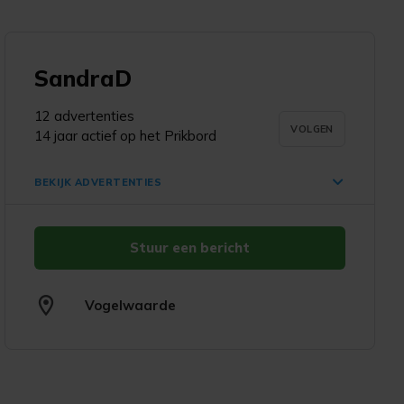
SandraD
d
12 advertenties
VOLGEN
14 jaar actief op het Prikbord
BEKIJK ADVERTENTIES
Stuur een bericht
Scooter (drifter of
schommelscooter)
€ 15,-
Vogelwaarde
Vogelwaarde
3 okt. '25
Compacte meeneem/
camping/ picknick