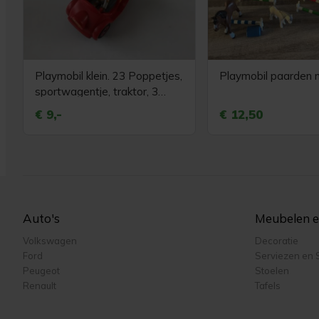
Playmobil klein. 23 Poppetjes,
Playmobil paarden 
sportwagentje, traktor, 3
paardjes etc.
€ 9,-
€ 12,50
Auto's
Meubelen en
Volkswagen
Decoratie
Ford
Serviezen en 
Peugeot
Stoelen
Renault
Tafels