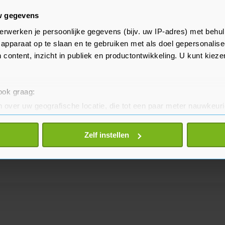
w gegevens
erwerken je persoonlijke gegevens (bijv. uw IP-adres) met behul
apparaat op te slaan en te gebruiken met als doel gepersonalise
Meld misbruik
 content, inzicht in publiek en productontwikkeling. U kunt kiez
 ook graag:
 over uw geografische locatie, die tot een paar meter nauwkeuri
eren door het actief te scannen op specifieke eigenschappen (fing
onlijke gegevens worden verwerkt en stel uw voorkeuren in he
Zelf instellen
jzigen of intrekken in de Cookieverklaring.
te beter en wordt jouw bezoek makkelijker en persoonlijker. O
je gemaakte keuze altijd wijzigen of intrekken.