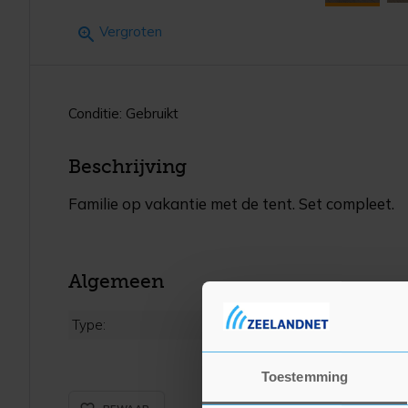
Vergroten
Conditie: Gebruikt
Beschrijving
Familie op vakantie met de tent. Set compleet.
Algemeen
Type:
Toestemming