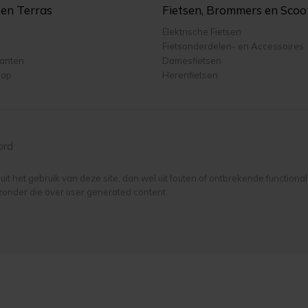
r en Terras
Fietsen, Brommers en Scoo
Elektrische Fietsen
Fietsonderdelen- en Accessoires
lanten
Damesfietsen
hap
Herenfietsen
ord
it het gebruik van deze site, dan wel uit fouten of ontbrekende functiona
zonder die over user generated content.