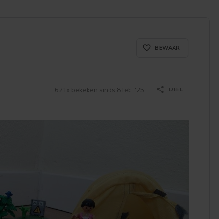
favorite_border_rounde
BEWAAR
share
621x bekeken sinds 8 feb. '25
DEEL