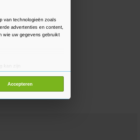
p van technologieën zoals
erde advertenties en content,
en wie uw gegevens gebruikt
g kan zijn
erprinting)
t
detailgedeelte
in. U kunt uw
Accepteren
p onze cookiepagina kun je