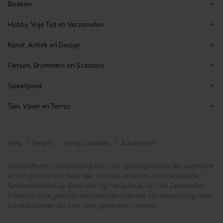
decoratie
Boeken
peugeot
serviezen en serviesgoed
zeeuwse boeken
renault
Hobby, Vrije Tijd en Verzamelen
stoelen
romans en literatuur
auto's
verzamelen
tafels
Kunst, Antiek en Design
overige boeken
elektronica
meubelen en inrichting
curiosa en brocante
kinderboeken
Fietsen, Brommers en Scooters
koken en bakken
schilderijen
boeken
elektrische fietsen
kaarten maken en knutselen
Speelgoed
antiek
fietsonderdelen- en accessoires
hobby, vrije tijd en verzamelen
puzzels
vintage
Tuin, Vijver en Terras
damesfietsen
lego en duplo
kunst, antiek en design
tuinmeubelen
herenfietsen
knuffels en poppen
tuindecoratie
fietsen, brommers en scooters
Help
Regels
Veilig handelen
Adverteren
buitenspeelgoed
tuingereedschap
speelgoed
bloemen en planten
ZeelandNet is niet aansprakelijk voor (gevolg)schade die voortkomt
uit het gebruik van deze site, dan wel uit fouten of ontbrekende
tuin, vijver en terras
functionaliteiten op deze site. Op het gebruik van het ZeelandNet
Prikbord onze gebruiksvoorwaarden internet van toepassing, meer
in het bijzonder die over user generated content.