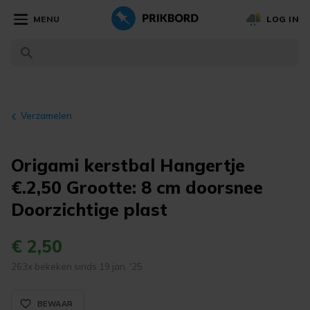
MENU
LOG IN
Verzamelen
Origami kerstbal Hangertje
€.2,50 Grootte: 8 cm doorsnee
Doorzichtige plast
€ 2,50
263x bekeken sinds 19 jan. '25
favorite_border_rounded
BEWAAR