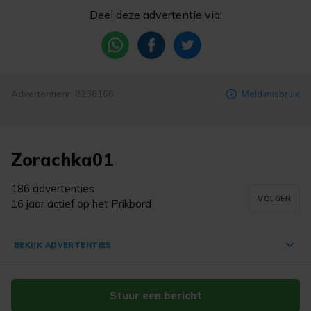
Deel deze advertentie via:
Advertentienr. 8236166
Meld misbruik
Zorachka01
186 advertenties
VOLGEN
16 jaar actief op het Prikbord
BEKIJK ADVERTENTIES
Stuur een bericht
Wandelingen door Zuid en