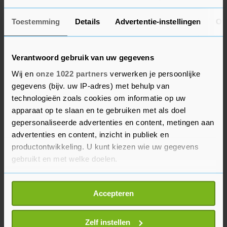
Goes
8 jul. '26
Vergelijkbare advertenties
Toestemming
Details
Advertentie-instellingen
Ov
Radio met aparte geluidsbox Merk:
Nikkei NRB10HT €.25,00
Verantwoord gebruik van uw gegevens
€ 25,-
Goes
8 jul. '26
Wij en
onze 1022 partners
verwerken je persoonlijke
gegevens (bijv. uw IP-adres) met behulp van
technologieën zoals cookies om informatie op uw
apparaat op te slaan en te gebruiken met als doel
BEKIJK MEER ADVERTENTIES
gepersonaliseerde advertenties en content, metingen aan
advertenties en content, inzicht in publiek en
productontwikkeling. U kunt kiezen wie uw gegevens
gebruikt en met welke doelen.
Garageverkoop
Koningshuis oude
verzameling bieden
€ 0,00
N.o.t.k.
Als u het toestaat, willen we ook graag:
Accepteren
Informatie verzamelen over uw geografische
locatie, die tot een paar meter nauwkeurig kan zijn
Uw apparaat identificeren door het actief te
Zelf instellen