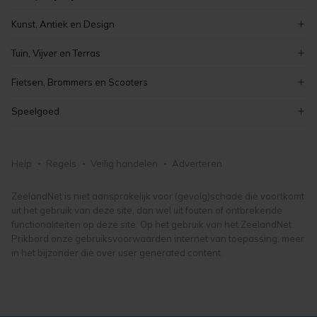
stoelen
overige boeken
auto's
verzamelen
tafels
Kunst, Antiek en Design
romans en literatuur
elektronica
meubelen en inrichting
curiosa en brocante
kinderboeken
Tuin, Vijver en Terras
koken en bakken
schilderijen
boeken
tuinmeubelen
kaarten maken en knutselen
Fietsen, Brommers en Scooters
antiek
tuindecoratie
hobby, vrije tijd en verzamelen
elektrische fietsen
vintage
Speelgoed
bloemen en planten
fietsonderdelen- en accessoires
kunst, antiek en design
puzzels
tuingereedschap
damesfietsen
lego en duplo
tuin, vijver en terras
Help
Regels
Veilig handelen
Adverteren
herenfietsen
knuffels en poppen
fietsen, brommers en scooters
buitenspeelgoed
ZeelandNet is niet aansprakelijk voor (gevolg)schade die voortkomt
uit het gebruik van deze site, dan wel uit fouten of ontbrekende
speelgoed
functionaliteiten op deze site. Op het gebruik van het ZeelandNet
Prikbord onze gebruiksvoorwaarden internet van toepassing, meer
in het bijzonder die over user generated content.