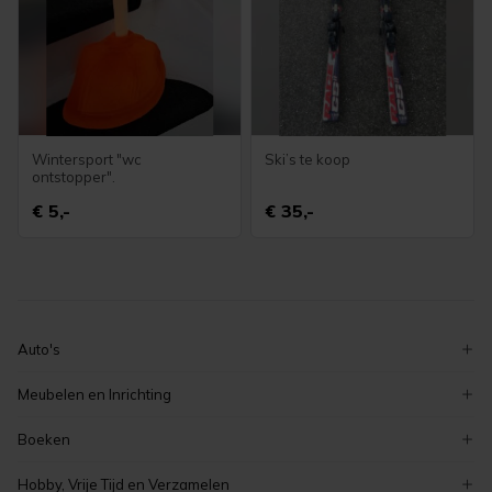
Wintersport "wc
Ski’s te koop
ontstopper".
€ 5,-
€ 35,-
Auto's
volkswagen
Meubelen en Inrichting
ford
decoratie
Boeken
peugeot
serviezen en serviesgoed
zeeuwse boeken
renault
Hobby, Vrije Tijd en Verzamelen