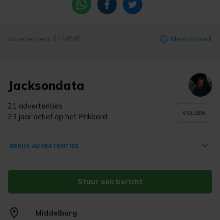
Advertentienr. 6124545
Meld misbruik
Jacksondata
21 advertenties
VOLGEN
23 jaar actief op het Prikbord
BEKIJK ADVERTENTIES
Stuur een bericht
Canada 1930 / 2000 in album
Allemaal Canadese postzegels -
€ 55,-
oude postzegels
Middelburg
Middelburg
17 nov. '25