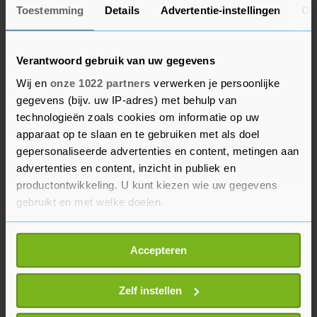
Toestemming
Details
Advertentie-instellingen
Ov
75 Foto's van de Eerste Wereld
Oorlog - herdruk
€ 27,-
Verantwoord gebruik van uw gegevens
Middelburg
4 okt. '25
Wij en
onze 1022 partners
verwerken je persoonlijke
gegevens (bijv. uw IP-adres) met behulp van
technologieën zoals cookies om informatie op uw
BEKIJK MEER ADVERTENTIES
apparaat op te slaan en te gebruiken met als doel
gepersonaliseerde advertenties en content, metingen aan
advertenties en content, inzicht in publiek en
Völkl Skis
Zwarte Skischoenen, Maat
productontwikkeling. U kunt kiezen wie uw gegevens
38/39
gebruikt en met welke doelen.
€ 80,-
€ 25,-
Als u het toestaat, willen we ook graag:
Accepteren
Informatie verzamelen over uw geografische
locatie, die tot een paar meter nauwkeurig kan zijn
Uw apparaat identificeren door het actief te
Zelf instellen
scannen op specifieke eigenschappen (fingerprinting)