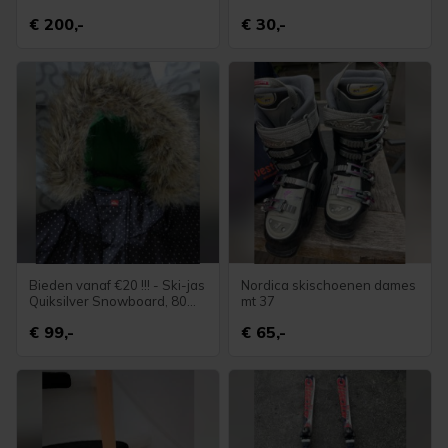
€ 200,-
€ 30,-
Bieden vanaf €20 !!! - Ski-jas
Nordica skischoenen dames
Quiksilver Snowboard, 80%
mt 37
dons, 20% veren
€ 99,-
€ 65,-