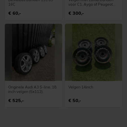
16C
voor C1, Aygo of Peugeot
107
€ 60,-
€ 300,-
Originele Audi A3 S-line, 18
Velgen 14inch
inch velgen (5x112).
€ 525,-
€ 50,-