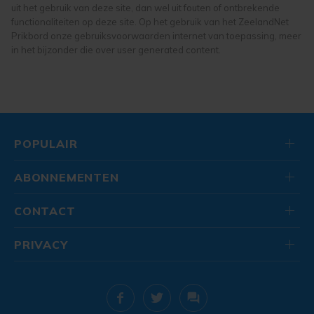
uit het gebruik van deze site, dan wel uit fouten of ontbrekende
speelgoed
functionaliteiten op deze site. Op het gebruik van het ZeelandNet
Prikbord onze gebruiksvoorwaarden internet van toepassing, meer
in het bijzonder die over user generated content.
POPULAIR
ABONNEMENTEN
CONTACT
PRIVACY