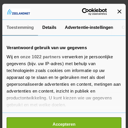
Goedkope en Kleine Cabrio!
€ 1.999,-
Serooskerke
1 aug. '26
Toestemming
Details
Advertentie-instellingen
Ov
INKOOP VAN ALLE VOERTUIGEN
Vergelijkbare advertenties
AUTO'S
Verantwoord gebruik van uw gegevens
€ 0,00
Serooskerke
1 aug. '26
Wij en
onze 1022 partners
verwerken je persoonlijke
gegevens (bijv. uw IP-adres) met behulp van
technologieën zoals cookies om informatie op uw
apparaat op te slaan en te gebruiken met als doel
BEKIJK MEER ADVERTENTIES
gepersonaliseerde advertenties en content, metingen aan
advertenties en content, inzicht in publiek en
productontwikkeling. U kunt kiezen wie uw gegevens
gebruikt en met welke doelen.
Als u het toestaat, willen we ook graag:
4 izgsz 17 inch velgen steek
Zomerbanden
Accepteren
5x112 ET35
Informatie verzamelen over uw geografische