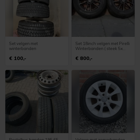
Set velgen met
Set 18inch velgen met Pirelli
winterbanden
Winterbanden ( steek 5x
108 ) Volvo.
€ 100,-
€ 800,-
Bestelbus banden 195 65
Velgen met zomerbanden