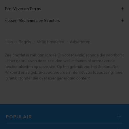
schilderijen
boeken
puzzels
modelbouw
Tuin, Vijver en Terras
antiek
lego en duplo
hobby, vrije tijd en verzamelen
tuinmeubelen
vintage
Fietsen, Brommers en Scooters
knuffels en poppen
tuindecoratie
kunst, antiek en design
elektrische fietsen
buitenspeelgoed
tuingereedschap
fietsonderdelen- en accessoires
speelgoed
Help
Regels
Veilig handelen
Adverteren
bloemen en planten
damesfietsen
tuin, vijver en terras
herenfietsen
ZeelandNet is niet aansprakelijk voor (gevolg)schade die voortkomt
uit het gebruik van deze site, dan wel uit fouten of ontbrekende
fietsen, brommers en scooters
functionaliteiten op deze site. Op het gebruik van het ZeelandNet
Prikbord onze gebruiksvoorwaarden internet van toepassing, meer
in het bijzonder die over user generated content.
POPULAIR