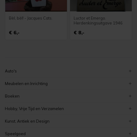
Bèl, bèl! - Jacques Cats.
Luctor et Emergo.
Herdenkingsuitgave 1946
€ 6,-
€ 8,-
Auto's
volkswagen
Meubelen en Inrichting
ford
decoratie
Boeken
peugeot
serviezen en serviesgoed
zeeuwse boeken
renault
Hobby, Vrije Tijd en Verzamelen
stoelen
romans en literatuur
auto's
verzamelen
tafels
Kunst, Antiek en Design
overige boeken
elektronica
meubelen en inrichting
curiosa en brocante
kinderboeken
Speelgoed
koken en bakken