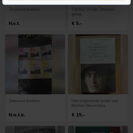
U kunt uw toestemming op elk moment wijzigen of
Zeeuwse boeken
Carolijn Visser: Zeeuws
intrekken in de Cookieverklaring.
geluk,
N.v.t.
€ 5,-
Met cookies werkt onze website beter en wordt jouw
bezoek makkelijker en persoonlijker. Op
onze cookiepagina kun je ons cookiebeleid bekijken en je
gemaakte keuze altijd wijzigen of intrekken.
Zeeuwse boeken
Het ongerijmde leven van
Martien Beversluis.
N.o.t.k.
€ 15,-