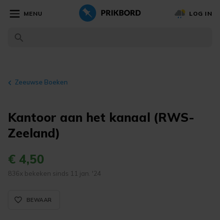
MENU
LOG IN
Zeeuwse Boeken
Kantoor aan het kanaal (RWS-
Zeeland)
€ 4,50
836x bekeken sinds 11 jan. '24
favorite_border_rounded
BEWAAR