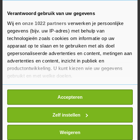
Terneuzen
18 mrt. '26
Verantwoord gebruik van uw gegevens
Wij en
onze 1022 partners
verwerken je persoonlijke
BEKIJK MEER ADVERTENTIES
gegevens (bijv. uw IP-adres) met behulp van
technologieën zoals cookies om informatie op uw
apparaat op te slaan en te gebruiken met als doel
gepersonaliseerde advertenties en content, metingen aan
Zeeuws Boek
Zeeuwse boeken
advertenties en content, inzicht in publiek en
€ 2,-
€ 5,-
productontwikkeling. U kunt kiezen wie uw gegevens
gebruikt en met welke doelen.
Als u het toestaat, willen we ook graag:
Accepteren
Informatie verzamelen over uw geografische
locatie, die tot een paar meter nauwkeurig kan zijn
Uw apparaat identificeren door het actief te
Zelf instellen
scannen op specifieke eigenschappen (fingerprinting)
Lees meer over hoe uw persoonlijke gegevens worden
Weigeren
verwerkt en stel uw voorkeuren in het
detailgedeelte
in.