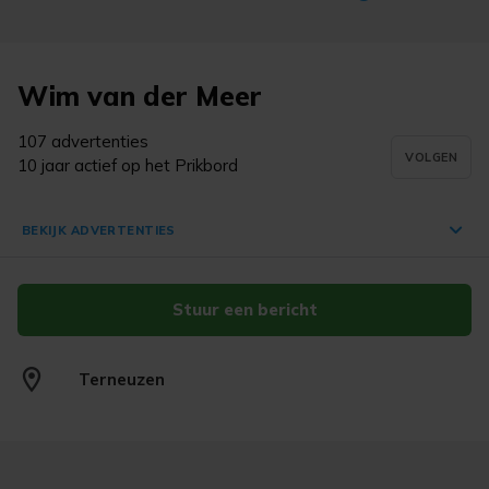
Wim van der Meer
107 advertenties
VOLGEN
10 jaar actief op het Prikbord
BEKIJK ADVERTENTIES
Stuur een bericht
Met de zee verbonden. Maritieme
schilderijen
€ 18,-
Terneuzen
Terneuzen
19 mrt. '26
Rotterdam. Een haven in beweging,