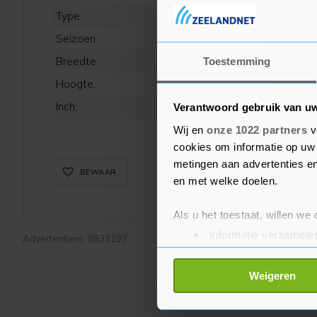
Type:
Seizoen:
Breedte:
Toestemming
Hoogte:
Inch:
Verantwoord gebruik van u
Wij en
onze 1022 partners
v
cookies om informatie op uw 
metingen aan advertenties en
favorite_border_rounded
BEWAAR
en met welke doelen.
Als u het toestaat, willen we
Informatie verzamelen
Advertentienr. 8932197
Uw apparaat identific
Lees meer over hoe uw perso
Weigeren
toestemming op elk moment wi