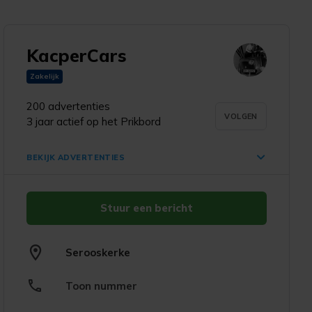
KacperCars
d
Zakelijk
200 advertenties
VOLGEN
3 jaar actief op het Prikbord
BEKIJK ADVERTENTIES
Stuur een bericht
Opel Astra 1.6 GL
Bluetooth/APK 31-01-
€ 799,-
2027
Serooskerke
Serooskerke
gisteren
Toon nummer
Mercedes-Benz A-klasse