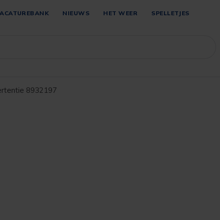
ACATUREBANK
NIEUWS
HET WEER
SPELLETJES
rtentie 8932197