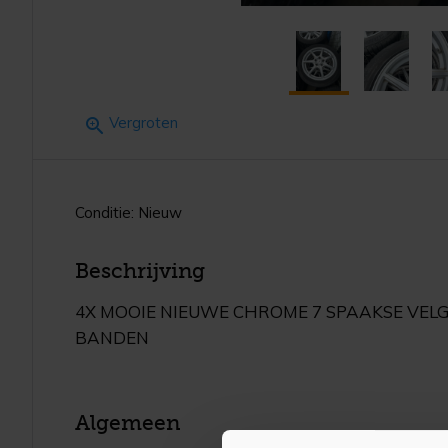
Vergroten
Conditie: Nieuw
Beschrijving
4X MOOIE NIEUWE CHROME 7 SPAAKSE VELG
BANDEN
Algemeen