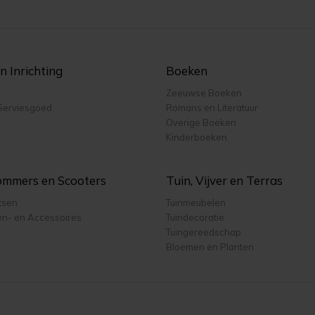
 Inrichting
Boeken
Zeeuwse Boeken
Serviesgoed
Romans en Literatuur
Overige Boeken
Kinderboeken
rommers en Scooters
Tuin, Vijver en Terras
etsen
Tuinmeubelen
en- en Accessoires
Tuindecoratie
Tuingereedschap
Bloemen en Planten