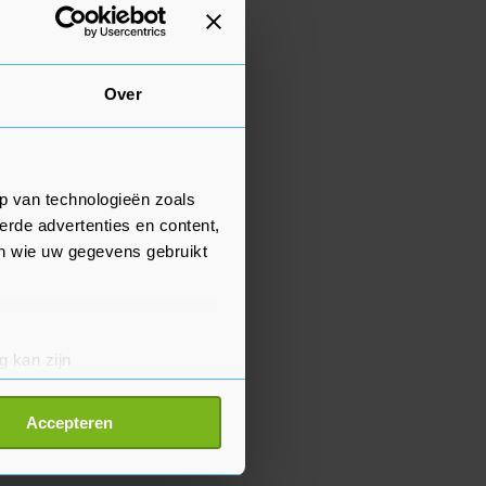
Over
p van technologieën zoals
erde advertenties en content,
en wie uw gegevens gebruikt
g kan zijn
erprinting)
t
detailgedeelte
in. U kunt uw
Accepteren