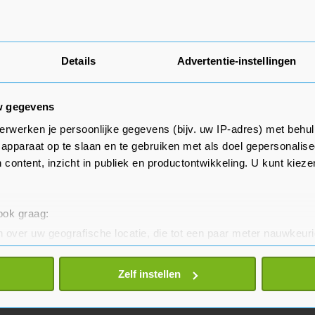
Band incl. Velg
Zomerbanden
205mm
Details
Advertentie-instellingen
50cm
17inch
w gegevens
erwerken je persoonlijke gegevens (bijv. uw IP-adres) met behul
apparaat op te slaan en te gebruiken met als doel gepersonalise
 content, inzicht in publiek en productontwikkeling. U kunt kiez
 ook graag:
 over uw geografische locatie, die tot een paar meter nauwkeuri
Meld misbruik
eren door het actief te scannen op specifieke eigenschappen (fing
onlijke gegevens worden verwerkt en stel uw voorkeuren in he
Zelf instellen
jzigen of intrekken in de Cookieverklaring.