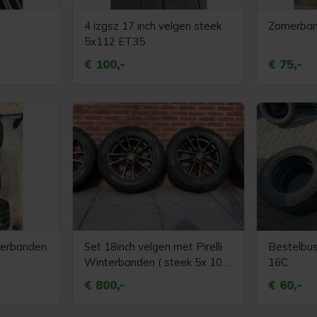
4 izgsz 17 inch velgen steek
Zomerba
5x112 ET35
€ 100,-
€ 75,-
terbanden
Set 18inch velgen met Pirelli
Bestelbu
Winterbanden ( steek 5x 108
16C
) Volvo.
€ 800,-
€ 60,-