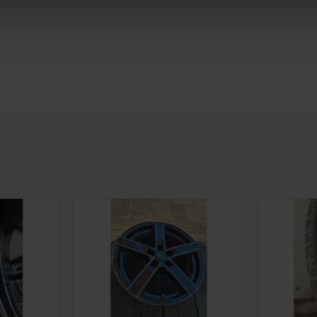
te beter en wordt jouw bezoek makkelijker en persoonlijker. O
je gemaakte keuze altijd wijzigen of intrekken.