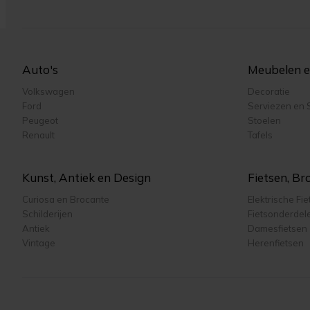
Auto's
Meubelen en
Volkswagen
Decoratie
Ford
Serviezen en 
Peugeot
Stoelen
Renault
Tafels
Kunst, Antiek en Design
Fietsen, B
Curiosa en Brocante
Elektrische Fi
Schilderijen
Fietsonderdel
Antiek
Damesfietsen
Vintage
Herenfietsen