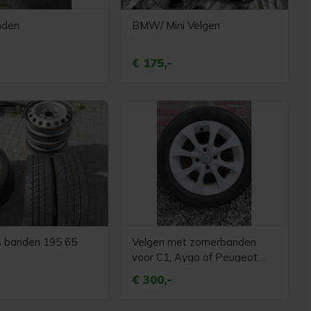
nden
BMW/ Mini Velgen
€ 175,-
s banden 195 65
Velgen met zomerbanden
voor C1, Aygo of Peugeot
107
€ 300,-