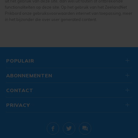
uit het gebruik van deze site, dan wel uit fouten of ontbrekende
speelgoed
functionaliteiten op deze site. Op het gebruik van het ZeelandNet
Prikbord onze gebruiksvoorwaarden internet van toepassing, meer
in het bijzonder die over user generated content.
POPULAIR
ABONNEMENTEN
CONTACT
PRIVACY