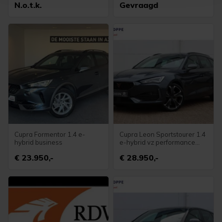
N.o.t.k.
Gevraagd
bezoek makkelijker en persoonlijker. Op
bedrijfswagens/Caravans
onze cookiepagina kun je ons cookiebeleid bekijken en je
gemaakte keuze altijd wijzigen of intrekken.
Cupra Formentor 1.4 e-
Cupra Leon Sportstourer 1.4
hybrid business
e-hybrid vz performance
245pk dsg6
€ 23.950,-
€ 28.950,-