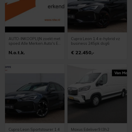
AUTO-INKOOPLIJN zoekt met
Cupra Leon 1.4 e-hybrid vz
spoed Alle Merken Auto's En
business 245pk dsg6
Bussen
N.o.t.k.
€ 22.450,-
Cupra Leon Sportstourer 1.4
Maxus Edeliver9 l3h2