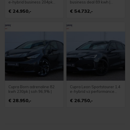
e-hybrid business 204pk
business deal 89 kwh |
dsg6
betrouwbaar elektrisch
€ 24.950,-
€ 54.732,-
rijden |
Cupra Born adrenaline 82
Cupra Leon Sportstourer 1.4
kwh 230pk | soh 96,9% |
e-hybrid vz performance
245pk dsg6 | soh 95,1%
€ 28.950,-
€ 26.750,-