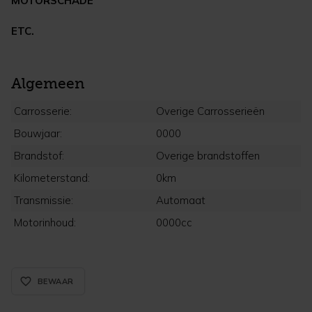
MOTORSCHADE
ETC.
Algemeen
Carrosserie:
Overige Carrosserieën
Bouwjaar:
0000
Brandstof:
Overige brandstoffen
Kilometerstand:
0km
Transmissie:
Automaat
Motorinhoud:
0000cc
favorite_border_rounded
BEWAAR