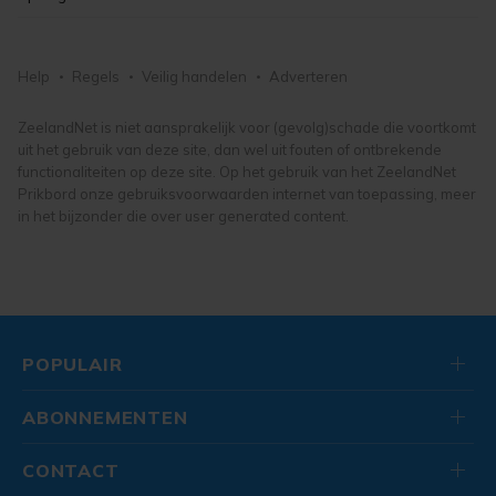
bloemen en planten
fietsonderdelen- en accessoires
kunst, antiek en design
puzzels
tuingereedschap
damesfietsen
lego en duplo
tuin, vijver en terras
Help
Regels
Veilig handelen
Adverteren
herenfietsen
knuffels en poppen
fietsen, brommers en scooters
buitenspeelgoed
ZeelandNet is niet aansprakelijk voor (gevolg)schade die voortkomt
uit het gebruik van deze site, dan wel uit fouten of ontbrekende
speelgoed
functionaliteiten op deze site. Op het gebruik van het ZeelandNet
Prikbord onze gebruiksvoorwaarden internet van toepassing, meer
in het bijzonder die over user generated content.
POPULAIR
ABONNEMENTEN
CONTACT