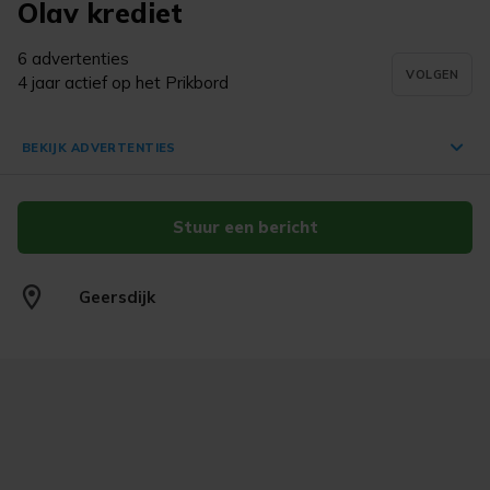
Olav krediet
6 advertenties
VOLGEN
4 jaar actief op het Prikbord
BEKIJK ADVERTENTIES
Stuur een bericht
Fujifilm fotocamera
€ 80,-
Geersdijk
Geersdijk
23 mrt. '26
Barbie strand buggy
€ 10,-
Geersdijk
13 feb. '26