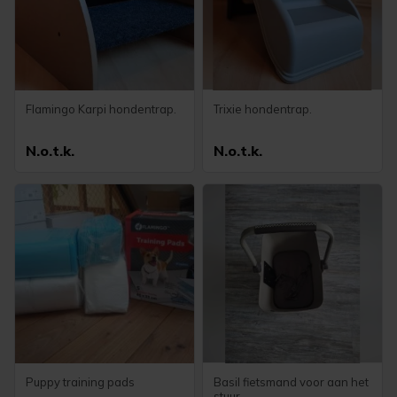
Flamingo Karpi hondentrap.
Trixie hondentrap.
N.o.t.k.
N.o.t.k.
Puppy training pads
Basil fietsmand voor aan het
stuur