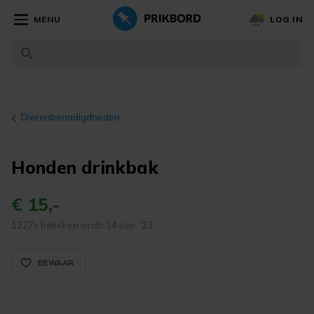
MENU
LOG IN
Dierenbenodigdheden
Honden drinkbak
€ 15,-
1227x bekeken sinds 14 sep. '23
favorite_border_rounded
BEWAAR