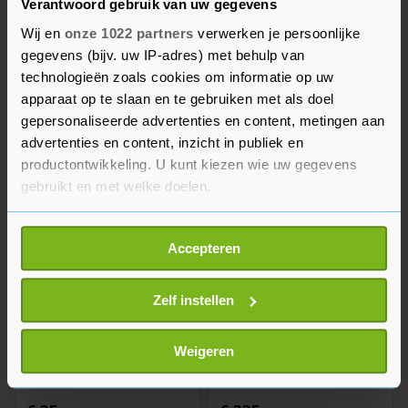
Verantwoord gebruik van uw gegevens
Wij en
onze 1022 partners
verwerken je persoonlijke
gegevens (bijv. uw IP-adres) met behulp van
technologieën zoals cookies om informatie op uw
Stro
Grote bench
apparaat op te slaan en te gebruiken met als doel
gepersonaliseerde advertenties en content, metingen aan
€ 2,-
€ 20,-
advertenties en content, inzicht in publiek en
productontwikkeling. U kunt kiezen wie uw gegevens
gebruikt en met welke doelen.
Als u het toestaat, willen we ook graag:
Accepteren
Informatie verzamelen over uw geografische
locatie, die tot een paar meter nauwkeurig kan zijn
Uw apparaat identificeren door het actief te
Zelf instellen
scannen op specifieke eigenschappen (fingerprinting)
Lees meer over hoe uw persoonlijke gegevens worden
Weigeren
Coolmat voor hond 60 x 80
Mooie aluminium kattenren
verwerkt en stel uw voorkeuren in het
detailgedeelte
in.
cm
met deur voor aan uw
U kunt uw toestemming op elk moment wijzigen of
overkapping