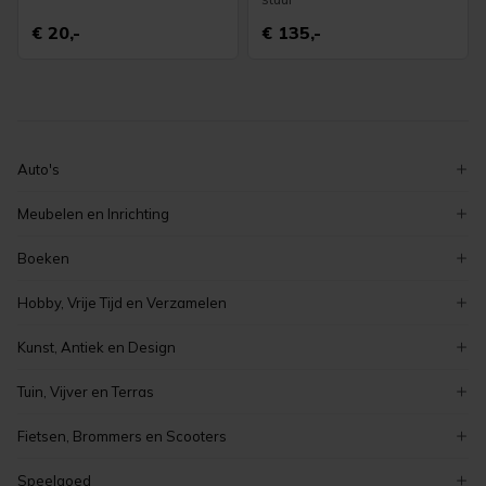
€ 20,-
€ 135,-
Auto's
volkswagen
Meubelen en Inrichting
ford
decoratie
Boeken
peugeot
serviezen en serviesgoed
zeeuwse boeken
renault
Hobby, Vrije Tijd en Verzamelen
stoelen
overige boeken
auto's
verzamelen
tafels
Kunst, Antiek en Design
romans en literatuur
elektronica
meubelen en inrichting
curiosa en brocante
kinderboeken
Tuin, Vijver en Terras
koken en bakken
schilderijen
boeken
tuinmeubelen
kaarten maken en knutselen
Fietsen, Brommers en Scooters
antiek
tuindecoratie
hobby, vrije tijd en verzamelen
elektrische fietsen
vintage
Speelgoed