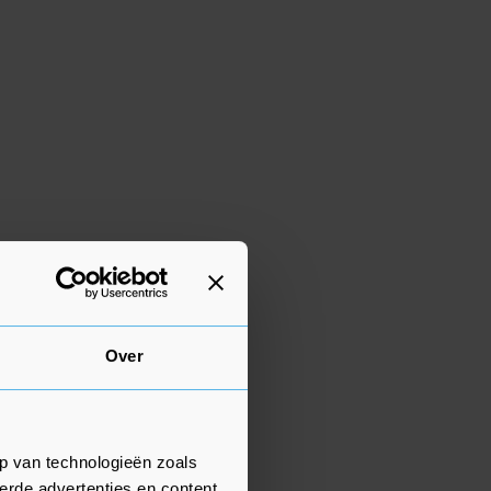
Over
p van technologieën zoals
erde advertenties en content,