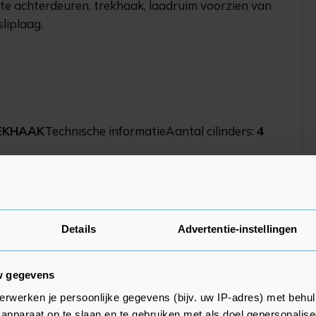
chte achterdeuren, trekhaak, laadruim voorzien van
liplaag.
REKHAAK
Technische informatieAantal cilinders:
4
erbruik in de stad:
7,2 l/100km
(1 op 13,9)
1 op 15,6)
Details
Advertentie-instellingen
rijtuigenbelasting:
€ 165
per kwartaal
w gegevens
erwerken je persoonlijke gegevens (bijv. uw IP-adres) met behul
apparaat op te slaan en te gebruiken met als doel gepersonalise