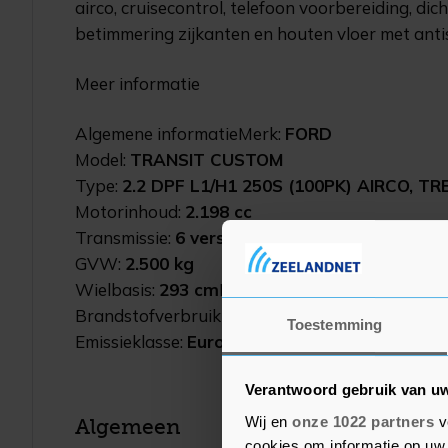
airco, cruisecontrol, telefoon voorbereiding, di
betimmering zijkanten en houten vloer met antis
Meer informatie
Algemene informatieMerk:
FORD
Model:
TRANSIT CUSTOM
Type:
2.2 DPF L1/H1 250S (100PK) AIRCO, T
Motorinhoud:
2.198 cc
Transmissie:
6 versnellingen, Handgeschakeld
GVW:
2.500 kg
Wielbasis:
293 cm
Milieu en verbruikBrandstofv
Brandstofverbruik op de snelweg:
6,4 l/100km
(
Toestemming
Emissieklasse:
Euro 5
Financiële informatieMotor
Verantwoord gebruik van u
Wij en
onze 1022 partners
v
Algemeen
cookies om informatie op uw 