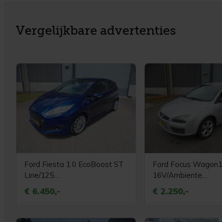
Vergelijkbare advertenties
Ford Fiesta 1.0 EcoBoost ST
Ford Focus Wagon1
Line/125
16V/Ambiente
PK/Airco/Elek.pakket/BJ 2014
Flexifuel/Airco/Cruis
€ 6.450,-
€ 2.250,-
control/Elek.pakket