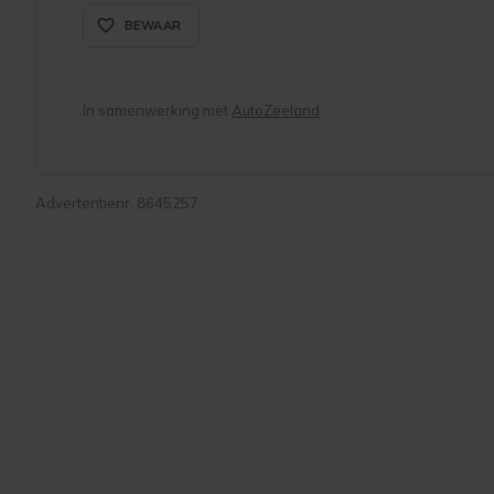
favorite_border_rounded
BEWAAR
In samenwerking met
AutoZeeland
Advertentienr. 8645257