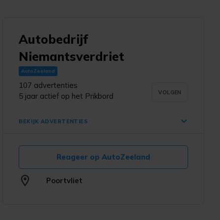
Autobedrijf
d
Niemantsverdriet
AutoZeeland
107 advertenties
VOLGEN
5 jaar actief op het Prikbord
BEKIJK ADVERTENTIES
Reageer op AutoZeeland
Opel Karl 1.0 ecotec airco,
cruise-contr., bluetooth
€ 7.995,-
Poortvliet
Poortvliet
22 apr. '26