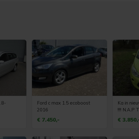
.8-
Ford c max 1.5 ecoboost
Ka in nie
2016
!!!! N.A.P
e
nette aut
€ 7.450,-
€ 3.850,