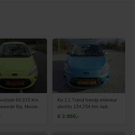
uwstaat 60.315 Km
Ka 1.2 Trend trendy interieur
 Tweede Eig. Mooie
slechts 134.254 Km Apk
o
nieuw bij aflevering
-
€ 2.850,-