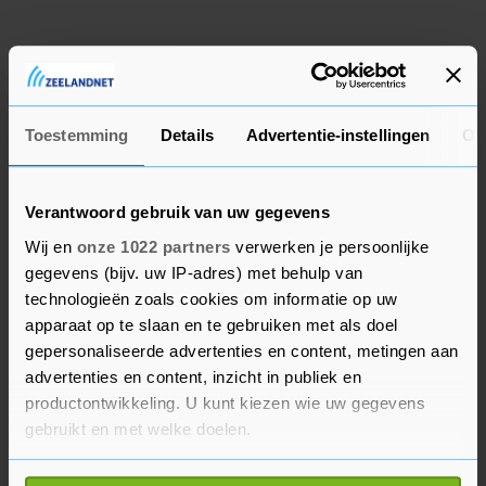
€ 20,-
Kwadendamme
27 mrt. '26
Originele Volkswagen trekhaak
Toestemming
Details
Advertentie-instellingen
Ov
module.
€ 95,-
Kwadendamme
27 dec. '25
Verantwoord gebruik van uw gegevens
Vergelijkbare advertenties
Wij en
onze 1022 partners
verwerken je persoonlijke
NIEUW! Jabra Bluetooth Headset
gegevens (bijv. uw IP-adres) met behulp van
voor mobiele telefoons.
technologieën zoals cookies om informatie op uw
€ 15,-
apparaat op te slaan en te gebruiken met als doel
Kwadendamme
24 mei '25
gepersonaliseerde advertenties en content, metingen aan
advertenties en content, inzicht in publiek en
productontwikkeling. U kunt kiezen wie uw gegevens
BEKIJK MEER ADVERTENTIES
gebruikt en met welke doelen.
Als u het toestaat, willen we ook graag: