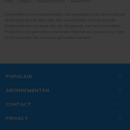
Help
Regels
Veilig handelen
Adverteren
buitenspeelgoed
tuingereedschap
speelgoed
bloemen en planten
ZeelandNet is niet aansprakelijk voor (gevolg)schade die voortkomt
uit het gebruik van deze site, dan wel uit fouten of ontbrekende
tuin, vijver en terras
functionaliteiten op deze site. Op het gebruik van het ZeelandNet
Prikbord onze gebruiksvoorwaarden internet van toepassing, meer
in het bijzonder die over user generated content.
POPULAIR
ABONNEMENTEN
CONTACT
PRIVACY