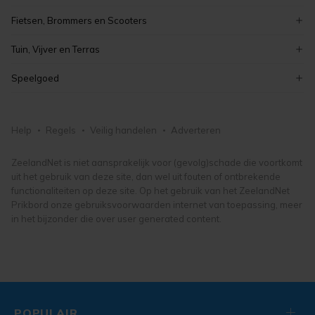
elektronica
meubelen en inrichting
curiosa en brocante
kinderboeken
Fietsen, Brommers en Scooters
koken en bakken
schilderijen
boeken
elektrische fietsen
kaarten maken en knutselen
Tuin, Vijver en Terras
antiek
fietsonderdelen- en accessoires
hobby, vrije tijd en verzamelen
tuinmeubelen
vintage
Speelgoed
damesfietsen
tuindecoratie
kunst, antiek en design
puzzels
herenfietsen
bloemen en planten
lego en duplo
fietsen, brommers en scooters
Help
Regels
Veilig handelen
Adverteren
tuingereedschap
knuffels en poppen
tuin, vijver en terras
buitenspeelgoed
ZeelandNet is niet aansprakelijk voor (gevolg)schade die voortkomt
uit het gebruik van deze site, dan wel uit fouten of ontbrekende
speelgoed
functionaliteiten op deze site. Op het gebruik van het ZeelandNet
Prikbord onze gebruiksvoorwaarden internet van toepassing, meer
in het bijzonder die over user generated content.
POPULAIR