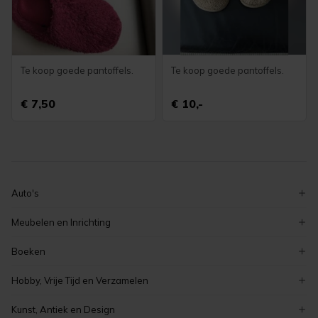
Te koop goede pantoffels.
Te koop goede pantoffels.
€ 7,50
€ 10,-
Auto's
volkswagen
Meubelen en Inrichting
ford
decoratie
Boeken
peugeot
serviezen en serviesgoed
zeeuwse boeken
renault
Hobby, Vrije Tijd en Verzamelen
stoelen
romans en literatuur
auto's
verzamelen
tafels
Kunst, Antiek en Design
overige boeken