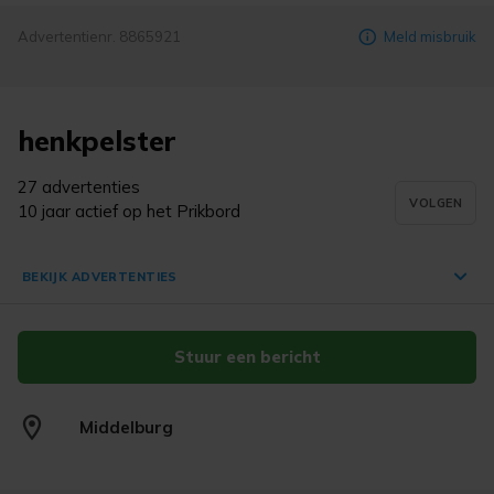
Advertentienr. 8865921
Meld misbruik
henkpelster
27 advertenties
VOLGEN
10 jaar actief op het Prikbord
BEKIJK ADVERTENTIES
Stuur een bericht
Decoupage vaas met bob marley
€ 20,-
Middelburg
Middelburg
25 jul. '26