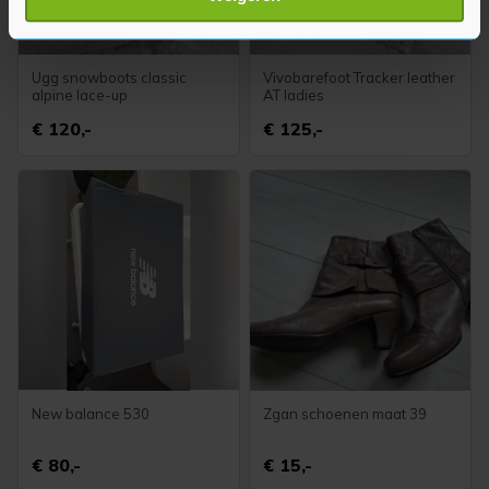
verwerkt en stel uw voorkeuren in het
detailgedeelte
in.
U kunt uw toestemming op elk moment wijzigen of
intrekken in de Cookieverklaring.
Ugg snowboots classic
Vivobarefoot Tracker leather
alpine lace-up
AT ladies
Met cookies werkt onze website beter en wordt jouw
€ 120,-
€ 125,-
bezoek makkelijker en persoonlijker. Op
onze cookiepagina kun je ons cookiebeleid bekijken en je
gemaakte keuze altijd wijzigen of intrekken.
New balance 530
Zgan schoenen maat 39
€ 80,-
€ 15,-