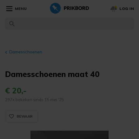
MENU
LOG IN
Damesschoenen
Damesschoenen maat 40
€ 20,-
297x bekeken sinds 15 mei '25
favorite_border_rounded
BEWAAR