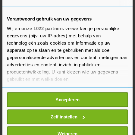
Vintage Auto Design
€ 2,-
Middelburg
10 jun. '26
Verantwoord gebruik van uw gegevens
Wij en
onze 1022 partners
verwerken je persoonlijke
gegevens (bijv. uw IP-adres) met behulp van
BEKIJK MEER ADVERTENTIES
technologieën zoals cookies om informatie op uw
apparaat op te slaan en te gebruiken met als doel
gepersonaliseerde advertenties en content, metingen aan
Schoenen
Ugg Vachtlaarzen Classic
advertenties en content, inzicht in publiek en
Mini Alpine
productontwikkeling. U kunt kiezen wie uw gegevens
€ 25,-
€ 120,-
gebruikt en met welke doelen.
Als u het toestaat, willen we ook graag:
Accepteren
Informatie verzamelen over uw geografische
locatie, die tot een paar meter nauwkeurig kan zijn
Uw apparaat identificeren door het actief te
Zelf instellen
scannen op specifieke eigenschappen (fingerprinting)
Lees meer over hoe uw persoonlijke gegevens worden
Weigeren