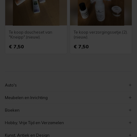
Te koop doucheset van
Te koop verzorgingssetje.(2).
"Kneipp".(nieuw).
(nieuw).
€ 7,50
€ 7,50
Auto's
volkswagen
Meubelen en Inrichting
ford
decoratie
Boeken
peugeot
serviezen en serviesgoed
zeeuwse boeken
renault
Hobby, Vrije Tijd en Verzamelen
stoelen
overige boeken
auto's
verzamelen
tafels
Kunst, Antiek en Design