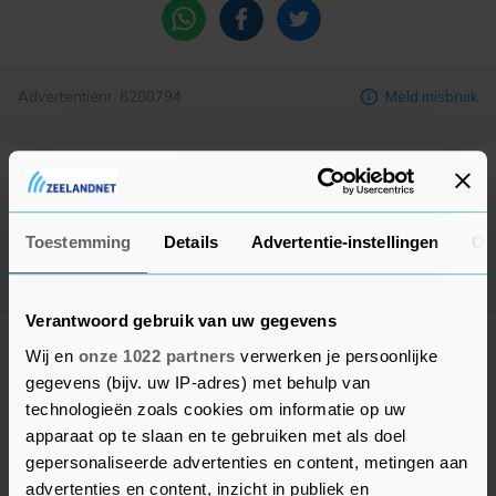
Advertentienr. 8280794
Meld misbruik
sjoerdenco
Toestemming
Details
Advertentie-instellingen
Ov
1 advertentie
VOLGEN
23 jaar actief op het Prikbord
Verantwoord gebruik van uw gegevens
Wij en
onze 1022 partners
verwerken je persoonlijke
Stuur een bericht
gegevens (bijv. uw IP-adres) met behulp van
technologieën zoals cookies om informatie op uw
Vlissingen
apparaat op te slaan en te gebruiken met als doel
gepersonaliseerde advertenties en content, metingen aan
advertenties en content, inzicht in publiek en