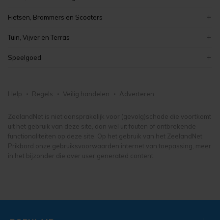
romans en literatuur
elektronica
meubelen en inrichting
curiosa en brocante
kinderboeken
Fietsen, Brommers en Scooters
koken en bakken
schilderijen
boeken
elektrische fietsen
kaarten maken en knutselen
Tuin, Vijver en Terras
antiek
fietsonderdelen- en accessoires
hobby, vrije tijd en verzamelen
tuinmeubelen
vintage
Speelgoed
damesfietsen
tuindecoratie
kunst, antiek en design
puzzels
herenfietsen
bloemen en planten
lego en duplo
fietsen, brommers en scooters
Help
Regels
Veilig handelen
Adverteren
tuingereedschap
knuffels en poppen
tuin, vijver en terras
buitenspeelgoed
ZeelandNet is niet aansprakelijk voor (gevolg)schade die voortkomt
uit het gebruik van deze site, dan wel uit fouten of ontbrekende
speelgoed
functionaliteiten op deze site. Op het gebruik van het ZeelandNet
Prikbord onze gebruiksvoorwaarden internet van toepassing, meer
in het bijzonder die over user generated content.