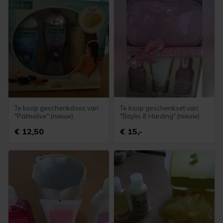
Te koop geschenkdoos van
Te koop geschenkset van
"Palmolive".(nieuw).
"Baylis & Harding".(nieuw).
€ 12,50
€ 15,-