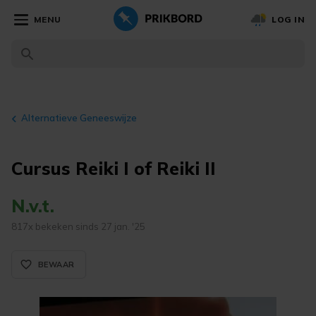
MENU
LOG IN
Alternatieve Geneeswijze
Cursus Reiki I of Reiki II
N.v.t.
817x bekeken sinds 27 jan. '25
favorite_border_rounded
BEWAAR