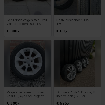
Set 18inch velgen met Pirelli
Bestelbus banden 195 65
Winterbanden ( steek 5x
16C
108 ) Volvo.
€ 800,-
€ 60,-
Velgen met zomerbanden
Originele Audi A3 S-line, 18
voor C1, Aygo of Peugeot
inch velgen (5x112).
107
€ 300,-
€ 525,-