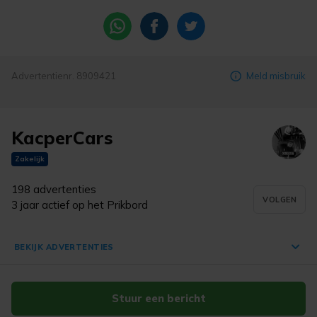
Advertentienr. 8909421
Meld misbruik
KacperCars
Zakelijk
198 advertenties
VOLGEN
3 jaar actief op het Prikbord
BEKIJK ADVERTENTIES
Stuur een bericht
Opel Corsa 1.2-16V Essentia |