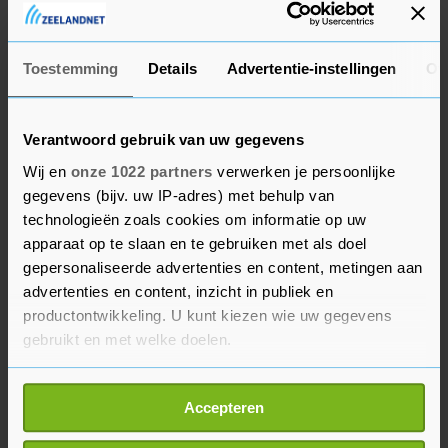
Serooskerke
1 aug. '26
Toestemming
Details
Advertentie-instellingen
Ov
INKOOP VAN ALLE VOERTUIGEN
Vergelijkbare advertenties
AUTO'S
€ 0,00
Serooskerke
1 aug. '26
Verantwoord gebruik van uw gegevens
Wij en
onze 1022 partners
verwerken je persoonlijke
gegevens (bijv. uw IP-adres) met behulp van
technologieën zoals cookies om informatie op uw
BEKIJK MEER ADVERTENTIES
apparaat op te slaan en te gebruiken met als doel
gepersonaliseerde advertenties en content, metingen aan
advertenties en content, inzicht in publiek en
productontwikkeling. U kunt kiezen wie uw gegevens
gebruikt en met welke doelen.
Zomerbanden
BMW/ Mini Velgen
Als u het toestaat, willen we ook graag:
Accepteren
€ 75,-
€ 175,-
Informatie verzamelen over uw geografische
locatie, die tot een paar meter nauwkeurig kan zijn