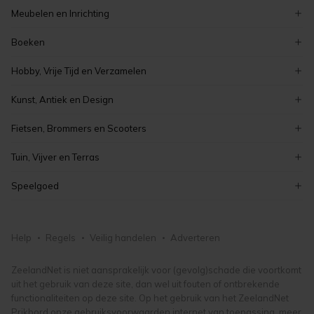
volkswagen
Meubelen en Inrichting
ford
decoratie
Boeken
peugeot
serviezen en serviesgoed
zeeuwse boeken
renault
Hobby, Vrije Tijd en Verzamelen
stoelen
overige boeken
auto's
verzamelen
tafels
Kunst, Antiek en Design
romans en literatuur
elektronica
meubelen en inrichting
curiosa en brocante
kinderboeken
Fietsen, Brommers en Scooters
koken en bakken
schilderijen
boeken
elektrische fietsen
kaarten maken en knutselen
Tuin, Vijver en Terras
antiek
fietsonderdelen- en accessoires
hobby, vrije tijd en verzamelen
tuinmeubelen
vintage
Speelgoed
damesfietsen
tuindecoratie
kunst, antiek en design
puzzels
herenfietsen
bloemen en planten
lego en duplo
fietsen, brommers en scooters
Help
Regels
Veilig handelen
Adverteren
tuingereedschap
knuffels en poppen
tuin, vijver en terras
buitenspeelgoed
ZeelandNet is niet aansprakelijk voor (gevolg)schade die voortkomt
uit het gebruik van deze site, dan wel uit fouten of ontbrekende
speelgoed
functionaliteiten op deze site. Op het gebruik van het ZeelandNet
Prikbord onze gebruiksvoorwaarden internet van toepassing, meer