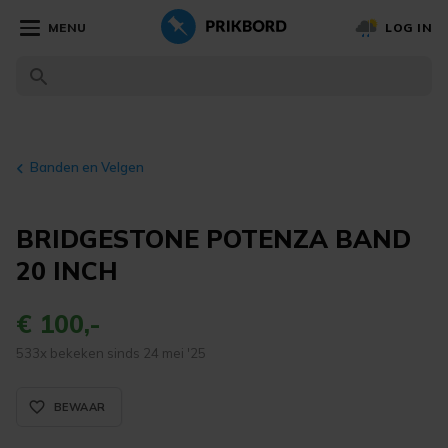
MENU
LOG IN
Banden en Velgen
BRIDGESTONE POTENZA BAND
20 INCH
€ 100,-
533x bekeken sinds 24 mei '25
favorite_border_rounded
BEWAAR