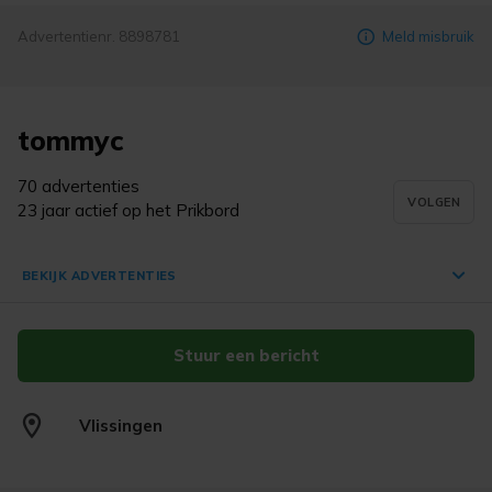
Advertentienr. 8898781
Meld misbruik
tommyc
70 advertenties
VOLGEN
23 jaar actief op het Prikbord
BEKIJK ADVERTENTIES
Stuur een bericht
Diverse Buddha, oosterse beelden,
beeldjes
€ 7,50
Vlissingen
Vlissingen
15 jul. '25