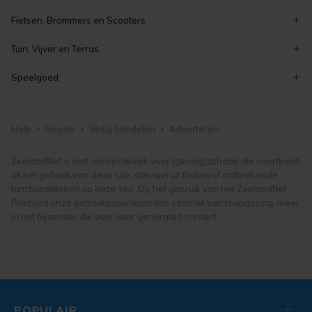
elektronica
meubelen en inrichting
curiosa en brocante
kinderboeken
Fietsen, Brommers en Scooters
koken en bakken
schilderijen
boeken
elektrische fietsen
kaarten maken en knutselen
Tuin, Vijver en Terras
antiek
fietsonderdelen- en accessoires
hobby, vrije tijd en verzamelen
tuinmeubelen
vintage
Speelgoed
damesfietsen
tuindecoratie
kunst, antiek en design
puzzels
herenfietsen
bloemen en planten
lego en duplo
fietsen, brommers en scooters
Help
Regels
Veilig handelen
Adverteren
tuingereedschap
knuffels en poppen
tuin, vijver en terras
buitenspeelgoed
ZeelandNet is niet aansprakelijk voor (gevolg)schade die voortkomt
uit het gebruik van deze site, dan wel uit fouten of ontbrekende
speelgoed
functionaliteiten op deze site. Op het gebruik van het ZeelandNet
Prikbord onze gebruiksvoorwaarden internet van toepassing, meer
in het bijzonder die over user generated content.
POPULAIR