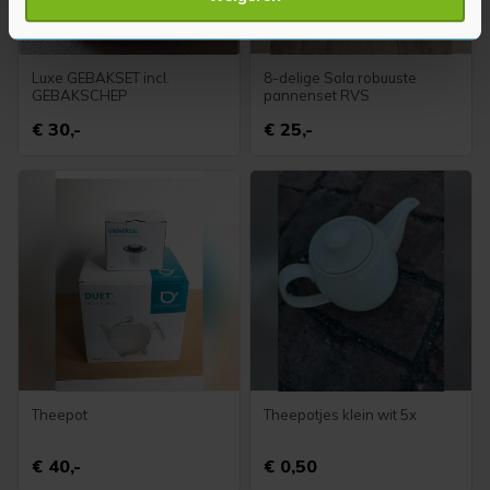
verwerkt en stel uw voorkeuren in het
detailgedeelte
in.
U kunt uw toestemming op elk moment wijzigen of
intrekken in de Cookieverklaring.
Luxe GEBAKSET incl.
8-delige Sola robuuste
GEBAKSCHEP
pannenset RVS
Met cookies werkt onze website beter en wordt jouw
€ 30,-
€ 25,-
bezoek makkelijker en persoonlijker. Op
onze cookiepagina kun je ons cookiebeleid bekijken en je
gemaakte keuze altijd wijzigen of intrekken.
Theepot
Theepotjes klein wit 5x
€ 40,-
€ 0,50