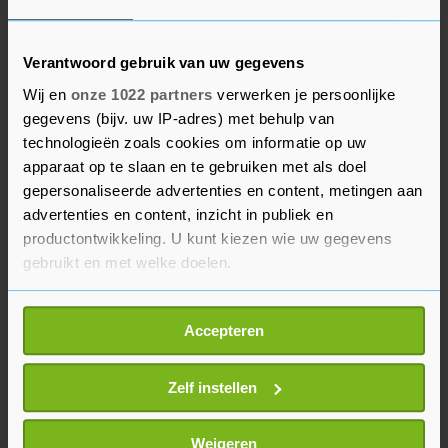
€ 7,50
Vlissingen
23 mei '25
Verantwoord gebruik van uw gegevens
Wij en
onze 1022 partners
verwerken je persoonlijke
gegevens (bijv. uw IP-adres) met behulp van
BEKIJK MEER ADVERTENTIES
technologieën zoals cookies om informatie op uw
apparaat op te slaan en te gebruiken met als doel
gepersonaliseerde advertenties en content, metingen aan
Twee mokken met Zeeuwse
4 BIERGLAZEN van het merk
advertenties en content, inzicht in publiek en
tekst
'DE KONINCK'🍺🍻
productontwikkeling. U kunt kiezen wie uw gegevens
€ 5,-
€ 2,50
gebruikt en met welke doelen.
Als u het toestaat, willen we ook graag:
Accepteren
Informatie verzamelen over uw geografische
locatie, die tot een paar meter nauwkeurig kan zijn
Uw apparaat identificeren door het actief te
Zelf instellen
scannen op specifieke eigenschappen (fingerprinting)
Lees meer over hoe uw persoonlijke gegevens worden
Weigeren