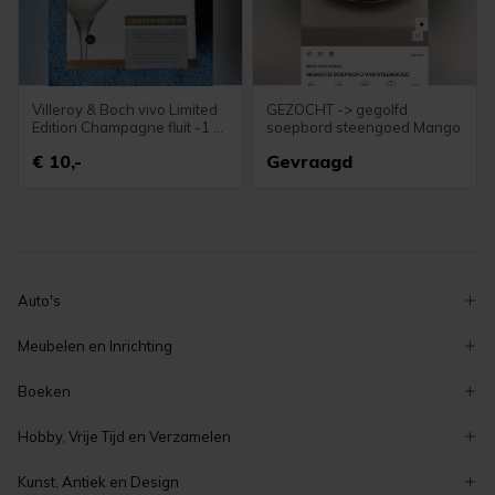
Villeroy & Boch vivo Limited
GEZOCHT -> gegolfd
Edition Champagne fluit -1
soepbord steengoed Mango
set van 2
€ 10,-
Gevraagd
Auto's
volkswagen
Meubelen en Inrichting
ford
decoratie
Boeken
peugeot
serviezen en serviesgoed
zeeuwse boeken
renault
Hobby, Vrije Tijd en Verzamelen
stoelen
overige boeken
auto's
verzamelen
tafels
Kunst, Antiek en Design
romans en literatuur