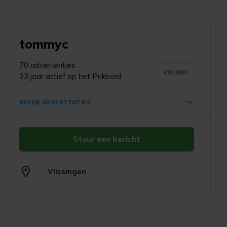
tommyc
d
70 advertenties
VOLGEN
23 jaar actief op het Prikbord
BEKIJK ADVERTENTIES
Stuur een bericht
Diverse Buddha, oosterse
beelden, beeldjes
€ 7,50
Vlissingen
Vlissingen
15 jul. '25
A. Overhemd voor heren
maat 38