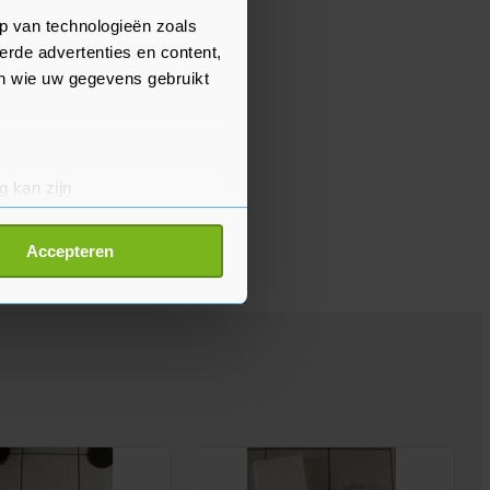
p van technologieën zoals
erde advertenties en content,
en wie uw gegevens gebruikt
g kan zijn
erprinting)
t
detailgedeelte
in. U kunt uw
Accepteren
p onze cookiepagina kun je