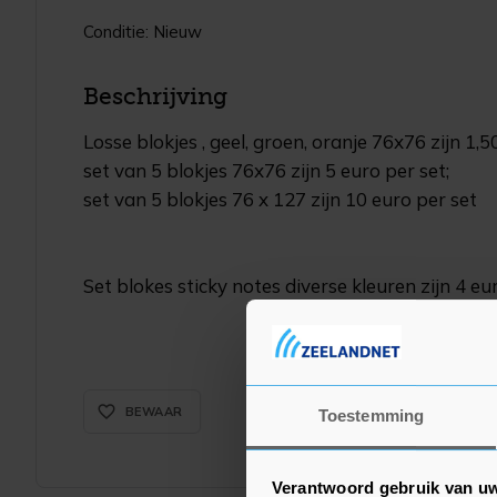
Conditie: Nieuw
Beschrijving
Losse blokjes , geel, groen, oranje 76x76 zijn 1,5
set van 5 blokjes 76x76 zijn 5 euro per set;
set van 5 blokjes 76 x 127 zijn 10 euro per set
Set blokes sticky notes diverse kleuren zijn 4 eu
favorite_border_rounded
BEWAAR
Toestemming
Verantwoord gebruik van u