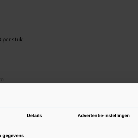
0 per stuk;
ro
Details
Advertentie-instellingen
w gegevens