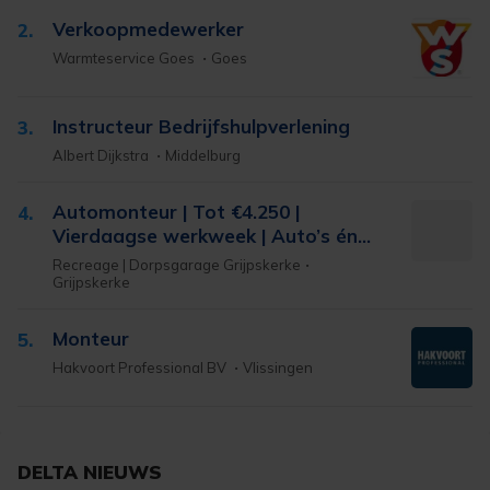
Verkoopmedewerker
2.
Warmteservice Goes
Goes
Instructeur Bedrijfshulpverlening
3.
Albert Dijkstra
Middelburg
Automonteur | Tot €4.250 |
4.
Vierdaagse werkweek | Auto’s én
Campers | Direct vast contract
Recreage | Dorpsgarage Grijpskerke
mogelijk
Grijpskerke
Monteur
5.
Hakvoort Professional BV
Vlissingen
DELTA NIEUWS