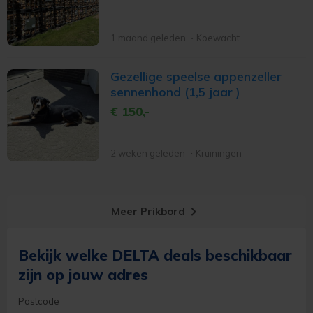
1 maand geleden
Koewacht
Gezellige speelse appenzeller
sennenhond (1,5 jaar )
€ 150,-
2 weken geleden
Kruiningen
keyboard_arrow_right
Meer Prikbord
Bekijk welke DELTA deals beschikbaar
zijn op jouw adres
Postcode