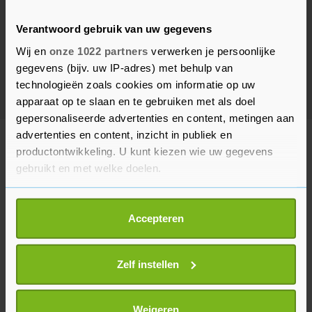
Verantwoord gebruik van uw gegevens
Wij en
onze 1022 partners
verwerken je persoonlijke
gegevens (bijv. uw IP-adres) met behulp van
technologieën zoals cookies om informatie op uw
apparaat op te slaan en te gebruiken met als doel
gepersonaliseerde advertenties en content, metingen aan
advertenties en content, inzicht in publiek en
HV ZEELAND
productontwikkeling. U kunt kiezen wie uw gegevens
gebruikt en met welke doelen.
Als u het toestaat, willen we ook graag:
Accepteren
Informatie verzamelen over uw geografische
locatie, die tot een paar meter nauwkeurig kan zijn
Uw apparaat identificeren door het actief te
Zelf instellen
scannen op specifieke eigenschappen (fingerprinting)
Lees meer over hoe uw persoonlijke gegevens worden
verwerkt en stel uw voorkeuren in het
detailgedeelte
in.
Weigeren