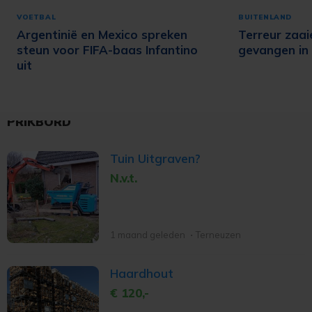
VOETBAL
BUITENLAND
Argentinië en Mexico spreken
Terreur zaai
steun voor FIFA-baas Infantino
gevangen in
uit
PRIKBORD
Tuin Uitgraven?
N.v.t.
1 maand geleden
Terneuzen
Haardhout
€ 120,-