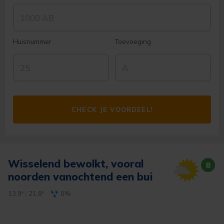
Huisnummer
Toevoeging
CHECK JE VOORDEEL!
Wisselend bewolkt, vooral
8
noorden vanochtend een bui
13.9º
/
21.8º
0%