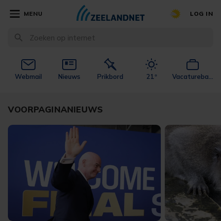
MENU
LOG IN
Webmail
Nieuws
Prikbord
21º
Vacaturebank
VOORPAGINANIEUWS